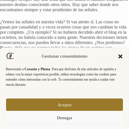
nuestro destino conociendo otros sitios. Hay que saber donde nos
encontramos siempre y estar pendientes de las señales.
¿Vemos las señales en nuestra vida? Si vas atento sí. Las cosas no
pasan por casualidad y a veces ocurren cosas que nos cambian la vida
por completo. ¿Un ejemplo? Si no hubiera decidido abrir el blog en la
coctelera, no habría conocido a tanta gente. Nuestras decisiones tienen
consecuencias, nos pueden llevar a sitios diferentes. ¿Nos perdemos?
Bueno, diría que no porque todas las etapas de un camino son
necesarias para la persona que lo recorre. Cada uno tiene su ritmo. A
Gestionar consentimiento
veces un pinchazo nos puede librar de un accidente a 300 metros. Lo
importante es tener puntos fijos de referencia. Que tardes más o menos
es algo secundario. Pueden ser señales «oficiales» o las tuyas propias.
Bienvenido a
Corazón y Pluma
. Para que disfrutes de mis artículos de opinión y
Nosotros en nuestros viajes siempre decimos que vamos bien si hay
relatos con la mejor experiencia posible, utilizo tecnologías como las cookies para
piscinas a la vista. ¿Por qué? porque la primera vez que indiqué el
entender cómo interactúas con la web. Tu consentimiento me ayuda a cuidar este
camino de mi casa a mi marido le fui poniendo referencias que se
rincón literario.
vieran bien y que no se movieran, y las tiendas que venden piscinas
son estupendas para ello. En nuestra vida también tenemos esas
señales, a veces tienen forma de personas, otras de momentos o de
sentimientos. Por ejemplo, que nos duela algo es buena señal para
Aceptar
llamarnos la atención de que hay que cuidarse mas o ir al médico.
Siempre hay señales, sólo se trata de ver, de estar atentos, sabiendo
Denegar
dónde queremos llegar.