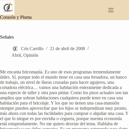
Saltar
al
contenido
Corazón y Pluma
Señales
Cris Carrillo
21 de abril de 2008
Abril
,
Opinión
Me encanta bricomanía. Es uno de esos programas tremendamente
útiles. Sí, porque todo el mundo tiene en casa una fresadora, un banco
de trabajo, un nivel de líneas cruzadas para hacer agujeros, una
cortadora eléctrica… vamos una habitación enteramente dedicada a
una especie de taller y otra para pintar. Como los pisos actuales son tan
amplios que sobran habitaciones cualquiera puede tener en casa una
habitación para el bricolaje. Y los que no tienen una casa-mansión
siempre pueden aprovechar que los hijos se independizan muy pronto,
más ahora con todas las facilidades para comprar o alquilar una casa. Y
el que lo niegue es por envidia o ceguera, porque nuestra economía
está estupendamente. No me quiero desviar del tema. Hablaba de
bricomanía y sus útiles consejos. Es un programa estupendo para darte