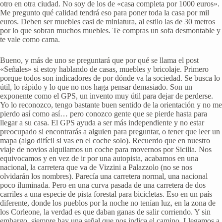
otro en otra ciudad. No soy de los de «casa completa por 1000 euros».
Me pregunto qué calidad tendrá eso para poner toda la casa por mil
euros. Deben ser muebles casi de miniatura, al estilo las de 30 metros
por lo que sobran muchos muebles. Te compras un sofa desmontable y
te vale como cama.
Bueno, y más de uno se preguntará que por qué se llama el post
«Señales» si estoy hablando de casas, muebles y bricolaje. Primero
porque todos son indicadores de por dónde va la sociedad. Se busca lo
útil, lo rápido y lo que no nos haga pensar demasiado. Son un
exponente como el GPS, un invento muy útil para dejar de perderse.
Yo lo reconozco, tengo bastante buen sentido de la orientación y no me
pierdo así como así… pero conozco gente que se pierde hasta para
llegar a su casa. El GPS ayuda a ser más independiente y no estar
preocupado si encontrarás a alguien para preguntar, o tener que leer un
mapa (algo difícil si vas en el coche solo). Recuerdo que en nuestro
viaje de novios alquilamos un coche para movernos por Sicilia. Nos
equivocamos y en vez de ir por una autopista, acabamos en una
nacional, la carretera que va de Vizzini a Palazzolo (no se nos
olvidarán los nombres). Parecía una carretera normal, una nacional
poco iluminada. Pero en una curva pasada de una carretera de dos
carriles a una especie de pista forestal para bicicletas. Eso en un país
diferente, donde los pueblos por la noche no tenían luz, en la zona de
los Corleone, la verdad es que daban ganas de salir corriendo. Y sin
embargo, siempre hay una señal que nos indica el camino. Llegamos a