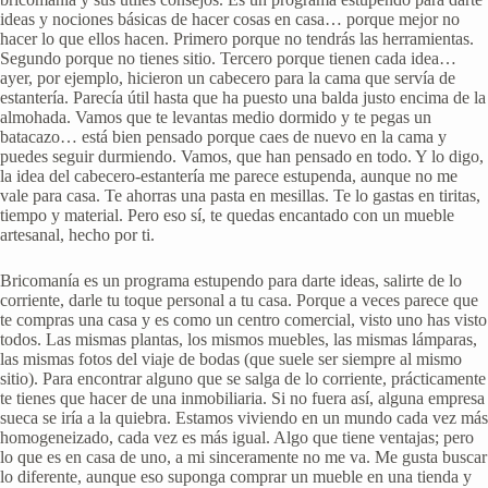
ideas y nociones básicas de hacer cosas en casa… porque mejor no
hacer lo que ellos hacen. Primero porque no tendrás las herramientas.
Segundo porque no tienes sitio. Tercero porque tienen cada idea…
ayer, por ejemplo, hicieron un cabecero para la cama que servía de
estantería. Parecía útil hasta que ha puesto una balda justo encima de la
almohada. Vamos que te levantas medio dormido y te pegas un
batacazo… está bien pensado porque caes de nuevo en la cama y
puedes seguir durmiendo. Vamos, que han pensado en todo. Y lo digo,
la idea del cabecero-estantería me parece estupenda, aunque no me
vale para casa. Te ahorras una pasta en mesillas. Te lo gastas en tiritas,
tiempo y material. Pero eso sí, te quedas encantado con un mueble
artesanal, hecho por ti.
Bricomanía es un programa estupendo para darte ideas, salirte de lo
corriente, darle tu toque personal a tu casa. Porque a veces parece que
te compras una casa y es como un centro comercial, visto uno has visto
todos. Las mismas plantas, los mismos muebles, las mismas lámparas,
las mismas fotos del viaje de bodas (que suele ser siempre al mismo
sitio). Para encontrar alguno que se salga de lo corriente, prácticamente
te tienes que hacer de una inmobiliaria. Si no fuera así, alguna empresa
sueca se iría a la quiebra. Estamos viviendo en un mundo cada vez más
homogeneizado, cada vez es más igual. Algo que tiene ventajas; pero
lo que es en casa de uno, a mi sinceramente no me va. Me gusta buscar
lo diferente, aunque eso suponga comprar un mueble en una tienda y