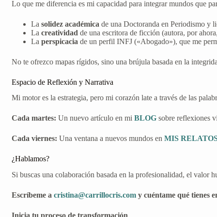
Lo que me diferencia es mi capacidad para integrar mundos que pa
La
solidez académica
de una Doctoranda en Periodismo y l
La
creatividad
de una escritora de ficción (autora, por ahor
La
perspicacia
de un perfil INFJ («Abogado»), que me permit
No te ofrezco mapas rígidos, sino una brújula basada en la integrid
Espacio de Reflexión y Narrativa
Mi motor es la estrategia, pero mi corazón late a través de las pala
Cada martes:
Un nuevo artículo en mi
BLOG
sobre reflexiones v
Cada viernes:
Una ventana a nuevos mundos en
MIS RELATO
¿Hablamos?
Si buscas una colaboración basada en la profesionalidad, el valor 
Escríbeme a
cristina@carrillocris.com
y cuéntame qué tienes e
Inicia tu proceso de transformación
.