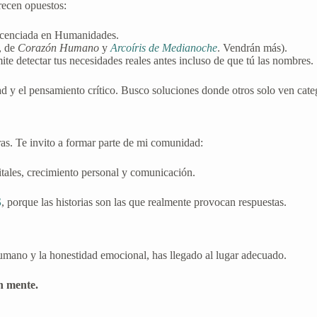
recen opuestos:
icenciada en Humanidades.
a, de
Corazón Humano
y
Arcoíris de Medianoche
. Vendrán más).
e detectar tus necesidades reales antes incluso de que tú las nombres.
ad y el pensamiento crítico. Busco soluciones donde otros solo ven cate
bras. Te invito a formar parte de mi comunidad:
itales, crecimiento personal y comunicación.
S
, porque las historias son las que realmente provocan respuestas.
humano y la honestidad emocional, has llegado al lugar adecuado.
n mente.