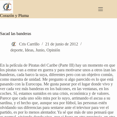
Saltar
al
contenido
Corazón y Pluma
Sacad las banderas
Cris Carrillo
21 de junio de 2012
deporte
,
Ideas
,
Junio
,
Opinión
En la película de Piratas del Caribe (Parte III) hay un momento en que
los piratas van a entrar en guerra y para motivarse unos a otros izan las
banderas, cada barco la suya, diferentes pero con un objetivo común,
como muestra de unidad. Me pregunto si algo parecido es lo que está
pasando con la Eurocopa. Me gusta pasear por el lugar donde vivo y
ver cada vez más banderas en los balcones, en las ventanas, en los
coches. Sí, estamos sumidos en una crisis, económica y de valores.
Parece que cada uno sólo mira por lo suyo, arrimando el ascua a su
sardina, y el hecho que, aunque sea por fútbol, las personas estén
olvidando sus diferencias para sentarse ante el televisor para ver el
partido, es por lo menos alentador. Ya sé que más de uno pensará que
es normal, viviendo donde vivo, que si fuera en otra provincia, en otra