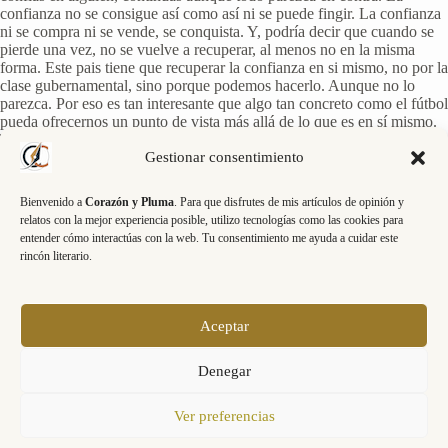
confianza no se consigue así como así ni se puede fingir. La confianza
ni se compra ni se vende, se conquista. Y, podría decir que cuando se
pierde una vez, no se vuelve a recuperar, al menos no en la misma
forma. Este pais tiene que recuperar la confianza en si mismo, no por la
clase gubernamental, sino porque podemos hacerlo. Aunque no lo
parezca. Por eso es tan interesante que algo tan concreto como el fútbol
pueda ofrecernos un punto de vista más allá de lo que es en sí mismo.
Todo puede servirnos de señal para conseguir nuestros objetivos. Todo
depende de estar centrados en mirar lo que queremos y tener un plan
Gestionar consentimiento
para conseguirlo. Flexible, dinámico, con un punto de improvisación;
pero con un plan. Igual que cuando jugamos o conducimos, cuando
Bienvenido a
Corazón y Pluma
. Para que disfrutes de mis artículos de opinión y
realizamos nuestras actividades cotidianas.
relatos con la mejor experiencia posible, utilizo tecnologías como las cookies para
entender cómo interactúas con la web. Tu consentimiento me ayuda a cuidar este
Por ello, es bueno sacar las banderas y animar. Porque animándolos a
rincón literario.
ellos, nos animamos a nosotros mismos, recuperamos la confianza y la
esperanza y podemos enfrentarnos a lo que tenemos que hacer con
fuerzas renovadas. Nuestra felicidad no depende de otros que no
seamos nosotros mismos, por supuesto. Mas, todo se puede aprovechar
Aceptar
en nuestro beneficio, para disfrutar más, incluso de lo malo o de lo
nimio. Todo vale para quien sabe mirar. ¿Dejas la bandera en casa o te
Denegar
arriesgas a hacer tu parte?
Ver preferencias