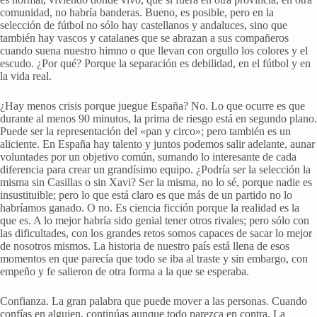
comunidad, no habría banderas. Bueno, es posible, pero en la
selección de fútbol no sólo hay castellanos y andaluces, sino que
también hay vascos y catalanes que se abrazan a sus compañeros
cuando suena nuestro himno o que llevan con orgullo los colores y el
escudo. ¿Por qué? Porque la separación es debilidad, en el fútbol y en
la vida real.
¿Hay menos crisis porque juegue España? No. Lo que ocurre es que
durante al menos 90 minutos, la prima de riesgo está en segundo plano.
Puede ser la representación del «pan y circo»; pero también es un
aliciente. En España hay talento y juntos podemos salir adelante, aunar
voluntades por un objetivo común, sumando lo interesante de cada
diferencia para crear un grandísimo equipo. ¿Podría ser la selección la
misma sin Casillas o sin Xavi? Ser la misma, no lo sé, porque nadie es
insustituible; pero lo que está claro es que más de un partido no lo
habríamos ganado. O no. Es ciencia ficción porque la realidad es la
que es. A lo mejor habría sido genial tener otros rivales; pero sólo con
las dificultades, con los grandes retos somos capaces de sacar lo mejor
de nosotros mismos. La historia de nuestro país está llena de esos
momentos en que parecía que todo se iba al traste y sin embargo, con
empeño y fe salieron de otra forma a la que se esperaba.
Confianza. La gran palabra que puede mover a las personas. Cuando
confías en alguien, continúas aunque todo parezca en contra. La