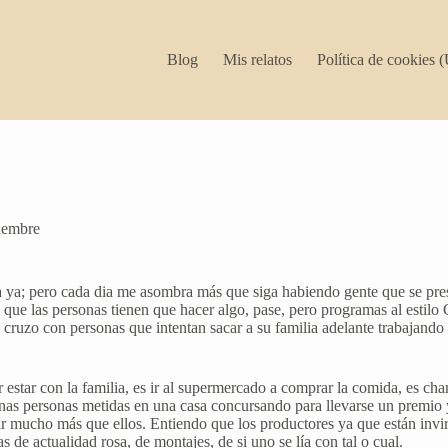
Blog
Mis relatos
Política de cookies 
iembre
 ya; pero cada dia me asombra más que siga habiendo gente que se pre
que las personas tienen que hacer algo, pase, pero programas al estilo
ruzo con personas que intentan sacar a su familia adelante trabajando 8
 estar con la familia, es ir al supermercado a comprar la comida, es cha
as personas metidas en una casa concursando para llevarse un premio y a 
r mucho más que ellos. Entiendo que los productores ya que están invi
de actualidad rosa, de montajes, de si uno se lía con tal o cual.