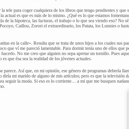
la tele para coger cualquiera de los libros que tengo pendientes y que 
 la actual es que es más de lo mismo. ¿Qué es lo que estamos fomentand
 de la hipoteca, las facturas, el trabajo o lo que sea viendo eso? No s
yo, Caillou, Zorori el extraordinario, los Patata, los Lunnies o hasta
as en la calle». Resulta que se trata de unos hijos a los cuales sus p
co que ví me pareció lamentable. Para dormir tenía uno de ellos que pon
 hacerlo. No me creo que alguien no sepa apretar un tornillo. Pues aqu
s que ésa sea la realidad de los jóvenes actuales.
 se parece. Así que, en mi opinión, ese género de programas debería lla
o diría mi marido de alguno de mis artículos; pero es que la televisión
ra seguir la moda. Si eso es lo corriente… a mi que me busquen nadand
mo.