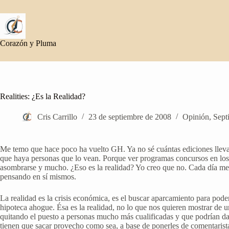
Saltar
al
contenido
Corazón y Pluma
Realities: ¿Es la Realidad?
Cris Carrillo
23 de septiembre de 2008
Opinión
,
Sept
Me temo que hace poco ha vuelto GH. Ya no sé cuántas ediciones lleva
que haya personas que lo vean. Porque ver programas concursos en los 
asombrarse y mucho. ¿Eso es la realidad? Yo creo que no. Cada día me c
pensando en sí mismos.
La realidad es la crisis económica, es el buscar aparcamiento para poder
hipoteca ahogue. Ésa es la realidad, no lo que nos quieren mostrar de un
quitando el puesto a personas mucho más cualificadas y que podrían da
tienen que sacar provecho como sea, a base de ponerles de comentaristas 