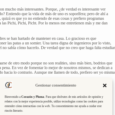
son mucho más interesantes. Porque, ¿de verdad es interesante ver
o? Entiendo que la vida de más de uno es soporífera; pero de ahí a
é, quizá es que yo no entiendo de esas cosas y prefiero programas
 las Pichi, Pichi, Picht. Por lo menos me entretienen más y me dan
adres se han hartado de mantener en casa. Lo gracioso es que
er las patas a un somier. Una tarea digna de ingenieros por lo visto,
el no sabía cómo hacerlo. De verdad que no creo que haga falta estudiar
marse de otro modo porque no son realities, sino más bien, bodrios que
 da pena. En vez de fomentar lo mejor de nosotros mismos, se dedican a
o hacia lo contrario. Aunque me llamen de todo, prefiero ser yo misma
Gestionar consentimiento
Bienvenido a
Corazón y Pluma
. Para que disfrutes de mis artículos de opinión y
relatos con la mejor experiencia posible, utilizo tecnologías como las cookies para
entender cómo interactúas con la web. Tu consentimiento me ayuda a cuidar este
rincón literario.