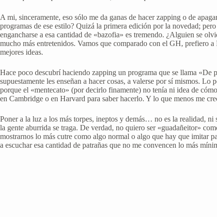
A mi, sinceramente, eso sólo me da ganas de hacer zapping o de apagar 
programas de ese estilo? Quizá la primera edición por la novedad; pero
engancharse a esa cantidad de «bazofia» es tremendo. ¿Alguien se olvida
mucho más entretenidos. Vamos que comparado con el GH, prefiero a Poco
mejores ideas.
Hace poco descubrí haciendo zapping un programa que se llama «De patit
supuestamente les enseñan a hacer cosas, a valerse por sí mismos. Lo po
porque el «mentecato» (por decirlo finamente) no tenía ni idea de cómo
en Cambridge o en Harvard para saber hacerlo. Y lo que menos me creo e
Poner a la luz a los más torpes, ineptos y demás… no es la realidad, ni
la gente aburrida se traga. De verdad, no quiero ser «guadañeitor» com
mostrarnos lo más cutre como algo normal o algo que hay que imitar pa
a escuchar esa cantidad de patrañas que no me convencen lo más míni