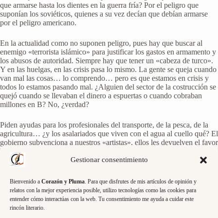
que armarse hasta los dientes en la guerra fría? Por el peligro que
suponían los soviéticos, quienes a su vez decían que debían armarse
por el peligro americano.
En la actualidad como no suponen peligro, pues hay que buscar al
enemigo «terrorista islámico» para justificar los gastos en armamento y
los abusos de autoridad. Siempre hay que tener un «cabeza de turco».
Y en las huelgas, en las crisis pasa lo mismo. La gente se queja cuando
van mal las cosas… lo comprendo… pero es que estamos en crisis y
todos lo estamos pasando mal. ¿Alguien del sector de la costrucción se
quejó cuando se llevaban el dinero a espuertas o cuando cobraban
millones en B? No, ¿verdad?
Piden ayudas para los profesionales del transporte, de la pesca, de la
agricultura… ¿y los asalariados que viven con el agua al cuello qué? El
gobierno subvenciona a nuestros «artistas», ellos les devuelven el favor
haciendo un vídeo alabando al gobierno… ¿y las subvenciones para
los panaderos, los cajeros de hipermercado, los reponedores…? Los
Gestionar consentimiento
camioneros dicen que el gasoil es caro… que deberían bajárselo
porque el camión es su herramienta de trabajo ¿y los demás en qué
Bienvenido a
Corazón y Pluma
. Para que disfrutes de mis artículos de opinión y
vamos a la oficina, en bicicleta? El petróleo está caro para todos… y
relatos con la mejor experiencia posible, utilizo tecnologías como las cookies para
por favor, que se acabe ya con la cantinela de que la culpa de todo la
entender cómo interactúas con la web. Tu consentimiento me ayuda a cuidar este
tiene Aznar… que ya cansa… Siempre eludiendo responsabilidades.
rincón literario.
Para llevarse el dinero están todos en primera fila, pero para solucionar