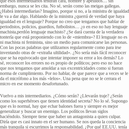
que esos intermediarios tendrán cara, nombre y apellidos… sin
embargo, nunca se les cita. No sé, serán como las meigas gallegas.
¿Habrá intermediarias? Imagino, porque si no, a la ministra de igualdad
le va a dar algo. Hablando de la ministra ¿querrá de verdad que haya
igualdad en el lenguaje? Porque no creo que tengamos que hablar de
periodistos, policios, guardios, futbolistos… ¿o en eso no hay lenguaje
machista,perdón lenguaje machisto? ¿Se dará cuenta de la verdadera
tontería que está proponiendo con lo de «miembra»? El lenguaje no es
ni machista ni feminista, sino un medio para comunicarse las personas.
Con las pocas palabras que utilizamos regularmente como para irse
inventando otras de «extraña ultilidad». ¿No sería más fácil reconocer
que se ha equivocado que intentar imponer su error a los demás? Lo
sé, reconocer los errores no es propio de políticos; pero eso no hace
que nos tengamos que amoldar a sus excentricidades como si fueran
norma de cumplimiento. Por no hablar, de que parece que a veces se le
da el micrófono a los más «lelos». Una pena que no se le cerrara el
micro en ese momento desafortunado.
Vuelvo a mis intermediarios. ¿Cómo serán? ¿Llevarán traje? ¿Serán
como los superhéroes que tienen identidad secreta? No lo sé. Supongo
que es lo normal, hay que echar balones fuera y siempre es mejor
generalizar y buscar un enemigo. Los políticos llevan siglos
haciéndolo. Siempre tiene que haber un antagonista a quien culpar.
Diría que es casi innato en el ser humano. Se nos queda la conciencia
más tranquila si escurrimos la responsabilidad. ¿Por qué EE.UU. tenía