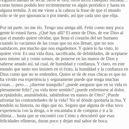
como hemos podido leer recientemente en algún periódico y hasta en
alguna tertulia. A mi me viene a la cabeza la frase de que el mundo
sólo se ríe por ignorancia o por miedo, así que cada uno que elija.
Por mi parte, no me río. Tengo una amiga allí. Feliz como muy poca
gente lo estará fuera. ¿Qué hay allí? El amor de Dios, de ese Dios al
que el mundo quiere olvidar, que llena el corazón del ser humano
cuando lo vaciamos de las cosas que no nos llenan, que no nos
satisfacen, por mucho que nos engañemos. Y quien lo ha visto, lo
quiere vivir. Es una vida dura, sacrificada, de debilidades, de aceptarse
uno mismo tal y como somos, de ponerse en las manos de Dios y
saberse amado así, tal cual, de humildad y confianza. Y claro, en este
mundo que tanto nos insisten en el éxito, la humildad y la confianza en
Dios como que no se entienden. Quien se ríe de esas chicas es que no
ha vivido esa experiencia y seguramente puede que tenga muchas
cosas… pero… ¿duerme tranquilo? ¿puede asegurar que en su vida es
plenamente feliz? ¿su vida tiene sentido? ¿puede enfrentarse al dolor,
aceptándolo, asumiéndolo, sabiéndose en manos de Otro? ¿Puede
afrontar las contrariedades de la vida? No sé dónde quedaría la risa. Y
tendrán su historia, no digo que no. Seguro que alguna de ellas tuvo
experiencia con la droga, o le encantaba ir de compras e ir a la
última… hasta que se encontró con Cristo y descubrió que esas
felicidades efímeras, duran poco y dejan mal sabor de boca.