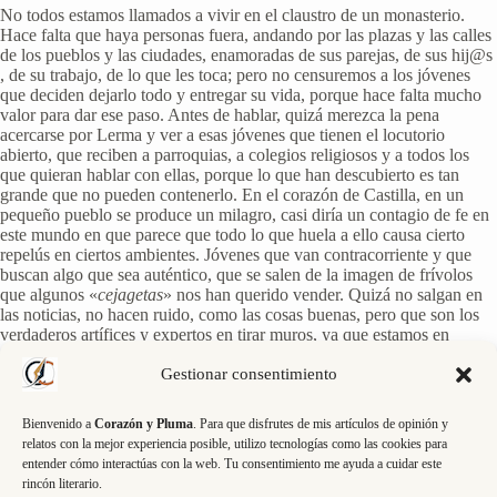
No todos estamos llamados a vivir en el claustro de un monasterio.
Hace falta que haya personas fuera, andando por las plazas y las calles
de los pueblos y las ciudades, enamoradas de sus parejas, de sus hij@s
, de su trabajo, de lo que les toca; pero no censuremos a los jóvenes
que deciden dejarlo todo y entregar su vida, porque hace falta mucho
valor para dar ese paso. Antes de hablar, quizá merezca la pena
acercarse por Lerma y ver a esas jóvenes que tienen el locutorio
abierto, que reciben a parroquias, a colegios religiosos y a todos los
que quieran hablar con ellas, porque lo que han descubierto es tan
grande que no pueden contenerlo. En el corazón de Castilla, en un
pequeño pueblo se produce un milagro, casi diría un contagio de fe en
este mundo en que parece que todo lo que huela a ello causa cierto
repelús en ciertos ambientes. Jóvenes que van contracorriente y que
buscan algo que sea auténtico, que se salen de la imagen de frívolos
que algunos «
cejagetas
» nos han querido vender. Quizá no salgan en
las noticias, no hacen ruido, como las cosas buenas, pero que son los
verdaderos artífices y expertos en tirar muros, ya que estamos en
celebraciones de caídas de muros infames.
Gestionar consentimiento
¿Tirar muros entrando en otros? ¿Se puede vivir en libertad dentro de
una clausura? Hace años, cuando estudiaba periodismo, tuve la
Bienvenido a
Corazón y Pluma
. Para que disfrutes de mis artículos de opinión y
oportunidad de entrevistar a una maestra de novicias para un reportaje,
relatos con la mejor experiencia posible, utilizo tecnologías como las cookies para
y puedo asegurar que las horas que estuve en ese locutorio fueron las
entender cómo interactúas con la web. Tu consentimiento me ayuda a cuidar este
más enriquecedoras de toda la carrera. Sí, claro que se puede vivir en
rincón literario.