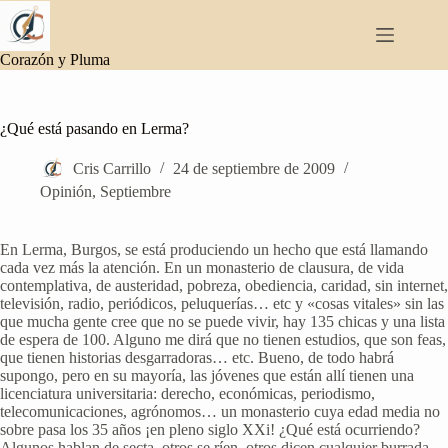
Saltar
al
contenido
Corazón y Pluma
¿Qué está pasando en Lerma?
Cris Carrillo
24 de septiembre de 2009
Opinión
,
Septiembre
En Lerma, Burgos, se está produciendo un hecho que está llamando
cada vez más la atención. En un monasterio de clausura, de vida
contemplativa, de austeridad, pobreza, obediencia, caridad, sin internet,
televisión, radio, periódicos, peluquerías… etc y «cosas vitales» sin las
que mucha gente cree que no se puede vivir, hay 135 chicas y una lista
de espera de 100. Alguno me dirá que no tienen estudios, que son feas,
que tienen historias desgarradoras… etc. Bueno, de todo habrá
supongo, pero en su mayoría, las jóvenes que están allí tienen una
licenciatura universitaria: derecho, económicas, periodismo,
telecomunicaciones, agrónomos… un monasterio cuya edad media no
sobre pasa los 35 años ¡en pleno siglo XXi! ¿Qué está ocurriendo?
Algunos hablan de secta, otros se ríen, otros dicen cualquier burrada…