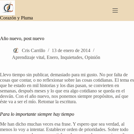
Saltar
al
contenido
Corazón y Pluma
Año nuevo, post nuevo
Cris Carrillo
13 de enero de 2014
Aprendizaje vital
,
Enero
,
Inquietudes
,
Opinión
Llevo tiempo sin publicar, demasiado para mi gusto. No por falta de
cosas que contar, o no reflexionar sobre las cosas cotidianas. El tema es
que he estado en mil historias y los dias pasan, se convierten en
semanas, después meses y lo que era algo cotidiano se queda en el
desván. Con el año nuevo, nos ponemos siempre propósitos, así que
éste va a ser el mío. Retomar la escritura.
Para lo importante siempre hay tiempo
Me han dicho muchas veces esa frase. Y espero que sea verdad, al
menos lo voy a intentar. Establecer orden de prioridades. Sobre todo