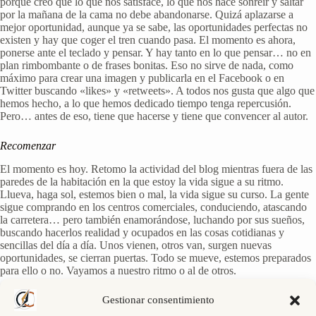
porque creo que lo que nos satisface, lo que nos hace sonreir y saltar
por la mañana de la cama no debe abandonarse. Quizá aplazarse a
mejor oportunidad, aunque ya se sabe, las oportunidades perfectas no
existen y hay que coger el tren cuando pasa. El momento es ahora,
ponerse ante el teclado y pensar. Y hay tanto en lo que pensar… no en
plan rimbombante o de frases bonitas. Eso no sirve de nada, como
máximo para crear una imagen y publicarla en el Facebook o en
Twitter buscando «likes» y «retweets». A todos nos gusta que algo que
hemos hecho, a lo que hemos dedicado tiempo tenga repercusión.
Pero… antes de eso, tiene que hacerse y tiene que convencer al autor.
Recomenzar
El momento es hoy. Retomo la actividad del blog mientras fuera de las
paredes de la habitación en la que estoy la vida sigue a su ritmo.
Llueva, haga sol, estemos bien o mal, la vida sigue su curso. La gente
sigue comprando en los centros comerciales, conduciendo, atascando
la carretera… pero también enamorándose, luchando por sus sueños,
buscando hacerlos realidad y ocupados en las cosas cotidianas y
sencillas del día a día. Unos vienen, otros van, surgen nuevas
oportunidades, se cierran puertas. Todo se mueve, estemos preparados
para ello o no. Vayamos a nuestro ritmo o al de otros.
A partir de hoy, volveré a publicar, saltándome las normas establecidas
Gestionar consentimiento
por los gurús sobre los horarios… porque no busco triunfar, lo siento