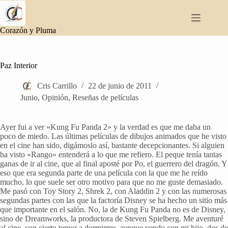
Saltar
al
contenido
Corazón y Pluma
Paz Interior
Cris Carrillo
22 de junio de 2011
Junio
,
Opinión
,
Reseñas de películas
Ayer fui a ver «Kung Fu Panda 2» y la verdad es que me daba un
poco de miedo. Las últimas películas de dibujos animados que he visto
en el cine han sido, digámoslo así, bastante decepcionantes. Si alguien
ha visto «Rango» entenderá a lo que me refiero. El peque tenía tantas
ganas de ir al cine, que al final aposté por Po, el guerrero del dragón. Y
eso que era segunda parte de una película con la que me he reído
mucho, lo que suele ser otro motivo para que no me guste demasiado.
Me pasó con Toy Story 2, Shrek 2, con Aladdin 2 y con las numerosas
segundas partes con las que la factoría Disney se ha hecho un sitio más
que importante en el salón. No, la de Kung Fu Panda no es de Disney,
sino de Dreamworks, la productora de Steven Spielberg. Me aventuré
al cine, con cierto temor a dormirme, aunque yendo con mi hijo, dos de