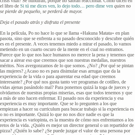
crisis vital? Se hundirán, porque no sabrán reaccionar. Como dicen en
el libro de
Si tú me dices ven, lo dejo todo… pero dime ven
quien no
se pierde de pequeño, se perderá de mayor.
Deja el pasado atrás y disfruta el presente
En la película, Po no hace lo que se llama «Hakuna Matata» en plan
pasota, sino que se enfrenta a su pasado desconocido y descubre quién
es en el presente. A veces tenemos miedo a mirar el pasado, lo vamos
metiendo en un cuarto oscuro de la mente en el cual no entramos.
Parece que lo que nos hace humanos no merece la pena y tenemos que
sacar a airear eso que creemos que son nuestras medallas, nuestros
méritos. Nos avergonzamos de lo que somos. ¿No? ¿Por qué se pintan
las mujeres? ¿Acaso no es para disimular esas arrugas que da la
experiencia de la vida o para aparentar esa edad que creemos
interesante? ¿Por qué nos gusta tanto ver programas de cotilleo, de
vidas ajenas pasándolo mal? Para ponernos quizá la toga de jueces y
olvidarnos de nuestras propias miserias, esas que todos tenemos y que
a más de uno hacen enfermar. El pasado nos da experiencia y esa
experiencia es muy importante. Que se lo pregunten a los que
empiezan a hacer su curriculum para buscar trabajo si la experiencia es
o no es importante. Quizá lo que no nos dice nadie es que la
experiencia es variopinta, es la muestra de cómo nos enfrentamos a los
retos de la vida. ¿Quién es mejor un director general o un repartidor de
pizza? ¿Quién lo sabe? ¿Se puede juzgar el valor de una persona por