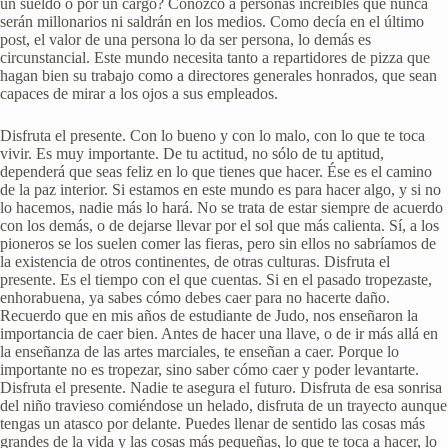
un sueldo o por un cargo? Conozco a personas increíbles que nunca
serán millonarios ni saldrán en los medios. Como decía en el último
post, el valor de una persona lo da ser persona, lo demás es
circunstancial. Este mundo necesita tanto a repartidores de pizza que
hagan bien su trabajo como a directores generales honrados, que sean
capaces de mirar a los ojos a sus empleados.
Disfruta el presente. Con lo bueno y con lo malo, con lo que te toca
vivir. Es muy importante. De tu actitud, no sólo de tu aptitud,
dependerá que seas feliz en lo que tienes que hacer. Ése es el camino
de la paz interior. Si estamos en este mundo es para hacer algo, y si no
lo hacemos, nadie más lo hará. No se trata de estar siempre de acuerdo
con los demás, o de dejarse llevar por el sol que más calienta. Sí, a los
pioneros se los suelen comer las fieras, pero sin ellos no sabríamos de
la existencia de otros continentes, de otras culturas. Disfruta el
presente. Es el tiempo con el que cuentas. Si en el pasado tropezaste,
enhorabuena, ya sabes cómo debes caer para no hacerte daño.
Recuerdo que en mis años de estudiante de Judo, nos enseñaron la
importancia de caer bien. Antes de hacer una llave, o de ir más allá en
la enseñanza de las artes marciales, te enseñan a caer. Porque lo
importante no es tropezar, sino saber cómo caer y poder levantarte.
Disfruta el presente. Nadie te asegura el futuro. Disfruta de esa sonrisa
del niño travieso comiéndose un helado, disfruta de un trayecto aunque
tengas un atasco por delante. Puedes llenar de sentido las cosas más
grandes de la vida y las cosas más pequeñas, lo que te toca a hacer, lo