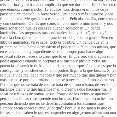
mis sobrinas y mi tía, era complicado que me durmiera. En el cine creo
que éramos, como mucho, 12 adultos. Los demás eran niños cuya
paciencia era todavía un brote verde. Anuncios y más anuncios y por
fin la película. Me gustó, esa es la verdad. Película sencilla, entretenida
y con contenido. De las que conectan con nuestro niño interior y nos
hace soñar con que las cosas se pueden solucionar. Un panda
haciéndose las preguntas trascendentales de la vida. ¿Quién soy?
Parecía claro que un panda no puede ser el hijo de un ganso. Pero en
dibujos animados, ya se sabe, todo es posible. Un panda que en la
primera película había descubierto el poder de la fe en uno mismo, que
en esta vida no hay ingrediente secreto, porque para hacer algo
especial sólo es necesario creer que lo es. El guerrero del dragón sólo
podía aparecer cuando se aceptara a si mismo y pusiera todas sus
potencias al servicio de lo que quería hacer, porque sólo si crees que lo
conseguirás, y te esfuerzas en ello, podrás llegar a lo que buscas. Sí, ya
sé que la vida real tiene matices y que por mucho que una quiera y por
más que pase por el quirófano nunca se parecerá a la famosa de turno.
Pero, es que no se trata de eso, se trata de ser uno mismo, de ver lo que
hacemos bien y lo que hacemos mal, o creemos que hacemos mal, y
sacar enseñanzas de ambas cosas. Porque de los éxitos se aprende;
pero de los fracasos se aprende mucho más. Hace poco escuché a una
persona diciendo que no se debería contratar a los alumnos que
siempre sacan sobresaliente. ¿Por qué? Porque si no saben lo que es
fracasar, si no saben lo que es suspender en algo ¿cómo afrontarán una