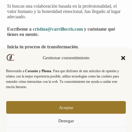
Si buscas una colaboración basada en la profesionalidad, el
valor humano y la honestidad emocional, has llegado al lugar
adecuado.
Escríbeme a
cristina@carrillocris.com
y cuéntame qué
tienes en mente.
Inicia tu proceso de transformación
.
Gestionar consentimiento
Bienvenido a
Corazón y Pluma
. Para que disfrutes de mis artículos de opinión y
Lecturas con propósito
:
relatos con la mejor experiencia posible, utilizo tecnologías como las cookies para
entender cómo interactúas con la web. Tu consentimiento me ayuda a cuidar este
Cada martes mi artículo de opinión y cada viernes un nuevo
rincón literario.
relato directamente en tu email.
¿Dónde te envío mis textos?
Aceptar
¡Me apunto!
Denegar