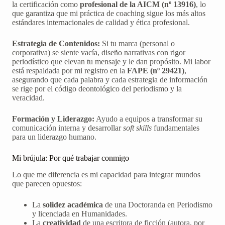
la certificación como
profesional de la AICM (nº 13916)
, lo
que garantiza que mi práctica de coaching sigue los más altos
estándares internacionales de calidad y ética profesional.
Estrategia de Contenidos:
Si tu marca (personal o
corporativa) se siente vacía, diseño narrativas con rigor
periodístico que elevan tu mensaje y le dan propósito. Mi labor
está respaldada por mi registro en la
FAPE (nº 29421)
,
asegurando que cada palabra y cada estrategia de información
se rige por el código deontológico del periodismo y la
veracidad.
Formación y Liderazgo:
Ayudo a equipos a transformar su
comunicación interna y desarrollar
soft skills
fundamentales
para un liderazgo humano.
Mi brújula: Por qué trabajar conmigo
Lo que me diferencia es mi capacidad para integrar mundos
que parecen opuestos:
La
solidez académica
de una Doctoranda en Periodismo
y licenciada en Humanidades.
La
creatividad
de una escritora de ficción (autora, por