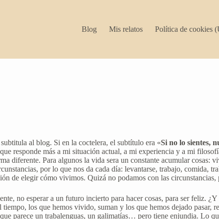
Blog
Mis relatos
Política de cookies 
btitula al blog. Si en la coctelera, el subtítulo era «
Si no lo sientes,
ue responde más a mi situación actual, a mi experiencia y a mi filosofí
ma diferente. Para algunos la vida sera un constante acumular cosas: v
circunstancias, por lo que nos da cada día: levantarse, trabajo, comida,
ión de elegir cómo vivimos. Quizá no podamos con las circunstancias, 
ente, no esperar a un futuro incierto para hacer cosas, para ser feliz. 
 tiempo, los que hemos vivido, suman y los que hemos dejado pasar, res
é que parece un trabalenguas, un galimatías… pero tiene enjundia. Lo 