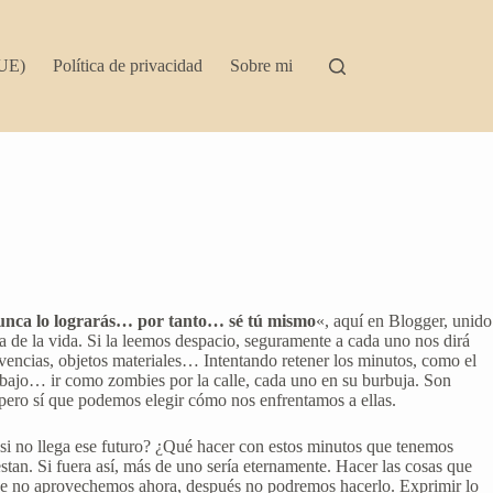
(UE)
Política de privacidad
Sobre mi
 nunca lo lograrás… por tanto… sé tú mismo
«, aquí en Blogger, unido
a de la vida. Si la leemos despacio, seguramente a cada uno nos dirá
ivencias, objetos materiales… Intentando retener los minutos, como el
 trabajo… ir como zombies por la calle, cada uno en su burbuja. Son
pero sí que podemos elegir cómo nos enfrentamos a ellas.
¿Y si no llega ese futuro? ¿Qué hacer con estos minutos que tenemos
tan. Si fuera así, más de uno sería eternamente. Hacer las cosas que
que no aprovechemos ahora, después no podremos hacerlo. Exprimir lo