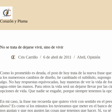
Saltar
al
contenido
Corazón y Pluma
No se trata de dejarse vivir, sino de vivir
Cris Carrillo
6 de abril de 2011
Abril
,
Opinión
Como lo prometido es deuda, el post de hoy trata de la nueva frase que su
a los numerosos cambios de diseño, he cambiado el subtítulo, supongo q
algo. No hay respuestas equivocadas, hay maneras de ver la vida de for
agua entre las manos. Para otros la vida será un dejarse llevar por las 
opciones de vida. Que nadie se engañe, porque siempre tenemos la opc
En mi caso, la frase me recuerda que quiero vivir con sentido en el pres
ahora? Es como si los minutos los tuvieramos que meter en el banco del
nos gustan y que nos gusten las cosas que tenemos que hacer. Sí, ya s