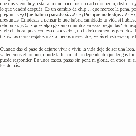
que nos viene hoy, estar a lo que hacemos en cada momento, disfrutar 
lo que vendrá después. Es un cambio de chip… que merece la pena, porqu
preguntas «
¿Qué habría pasado si…?
» «
¿Por qué no le dije…?
» «
¿
preguntas. Empiezas a pensar lo que habría cambiado tu vida si hubie
rebobinar. ¿Consigues algo gastanto minutos en esas preguntas? Su respu
vivir el ahora, pues con esa disposición, no habrá momentos perdidos. No
tus éxitos como regalos más o menos merecidos, verás el esfuerzo que 
Cuando das el paso de dejarte vivir a vivir, la vida deja de ser una lo
ya tenemos el premio, donde la felicidad no depende de que tengas fort
puede responder. En unos casos, pasas sin pena ni gloria, en otros, ni si
los demás.