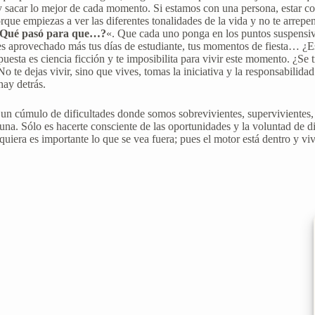
y sacar lo mejor de cada momento. Si estamos con una persona, estar co
e empiezas a ver las diferentes tonalidades de la vida y no te arrepent
Qué pasó para que…?
«. Que cada uno ponga en los puntos suspensiv
ses aprovechado más tus días de estudiante, tus momentos de fiesta… 
esta es ciencia ficción y te imposibilita para vivir este momento. ¿Se t
 te dejas vivir, sino que vives, tomas la iniciativa y la responsabilida
hay detrás.
sa, un cúmulo de dificultades donde somos sobrevivientes, supervivientes
una. Sólo es hacerte consciente de las oportunidades y la voluntad de 
quiera es importante lo que se vea fuera; pues el motor está dentro y viv