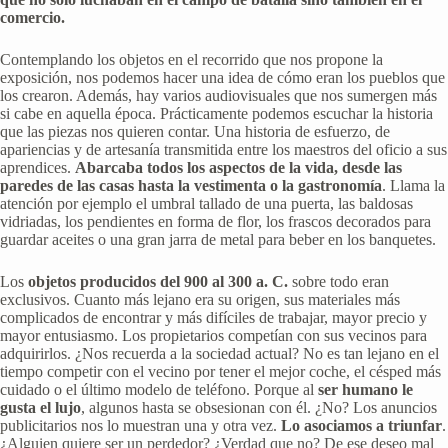
comercio.
Contemplando los objetos en el recorrido que nos propone la
exposición, nos podemos hacer una idea de cómo eran los pueblos que
los crearon. Además, hay varios audiovisuales que nos sumergen más
si cabe en aquella época. Prácticamente podemos escuchar la historia
que las piezas nos quieren contar. Una historia de esfuerzo, de
apariencias y de artesanía transmitida entre los maestros del oficio a sus
aprendices.
Abarcaba todos los aspectos de la vida, desde las
paredes de las casas hasta la vestimenta o la gastronomía
. Llama la
atención por ejemplo el umbral tallado de una puerta, las baldosas
vidriadas, los pendientes en forma de flor, los frascos decorados para
guardar aceites o una gran jarra de metal para beber en los banquetes.
Los
objetos producidos del 900 al 300 a. C.
sobre todo eran
exclusivos. Cuanto más lejano era su origen, sus materiales más
complicados de encontrar y más difíciles de trabajar, mayor precio y
mayor entusiasmo. Los propietarios competían con sus vecinos para
adquirirlos. ¿Nos recuerda a la sociedad actual? No es tan lejano en el
tiempo competir con el vecino por tener el mejor coche, el césped más
cuidado o el último modelo de teléfono. Porque al
ser humano le
gusta el lujo
, algunos hasta se obsesionan con él. ¿No? Los anuncios
publicitarios nos lo muestran una y otra vez.
Lo asociamos a triunfar
.
¿Alguien quiere ser un perdedor? ¿Verdad que no? De ese deseo mal