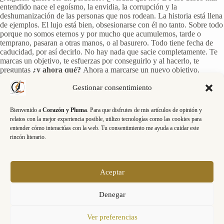
entendido nace el egoísmo, la envidia, la corrupción y la
deshumanización de las personas que nos rodean. La historia está llena
de ejemplos. El lujo está bien, obsesionarse con él no tanto. Sobre todo
porque no somos eternos y por mucho que acumulemos, tarde o
temprano, pasaran a otras manos, o al basurero. Todo tiene fecha de
caducidad, por así decirlo. No hay nada que sacie completamente. Te
marcas un objetivo, te esfuerzas por conseguirlo y al hacerlo, te
preguntas
¿y ahora qué?
Ahora a marcarse un nuevo objetivo,
abandonar el anterior, que ya no importa tanto. Una carrera sin fin
hasta la insatisfacción.
Nada permanece
Gestionar consentimiento
.
No sabemos los nombres de las personas que crearon los objetos, o los
Bienvenido a
Corazón y Pluma
. Para que disfrutes de mis artículos de opinión y
disfrutaron. Hace mucho tiempo que dejaron de caminar por la tierra.
relatos con la mejor experiencia posible, utilizo tecnologías como las cookies para
Sus sueños e ilusiones se esfumaron con sus preocupaciones y sus
entender cómo interactúas con la web. Tu consentimiento me ayuda a cuidar este
errores. Solo han permanecido los objetos que utilizaban y que
rincón literario.
despiertan en la imaginación historias e ideas. Cada uno los verá con
diferentes ojos. Unos los contemplaran ensimismados por la maestría
con los que están trabajados, o los materiales que los componen. Otros
estarán deseando salir hacia otra cosa, porque todo eso está lejos de su
Aceptar
interés.
Cada uno interpretamos la realidad según nuestras
circunstancias
. La exposición es una propuesta que merece la pena
Denegar
ver y que invita, al menos a mi, a reflexionar sobre ella.
Ver preferencias