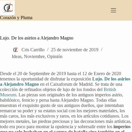
Saltar
al
contenido
Corazón y Pluma
Lujo. De los asirios a Alejandro Magno
Cris Carrillo
25 de noviembre de 2019
Ideas
,
Noviembre
,
Opinión
Desde el 20 de Septiembre de 2019 hasta el 12 de Enero de 2020
tenemos la oportunidad de disfrutar la exposición
Lujo. De los asirios
a Alejandro Magno
en el Caixaforum de Madrid. Se trata de una
colección de refinados objetos de lujo de los fondos del
British
Museum
. Las piezas son originales de los antiguos imperios asirio,
babilónico, fenicio y persa hasta Alejandro Magno. Todas ellas
muestran el exquisito gusto de sus antiguos dueños, que intentaban
remarcar su poder y su estatus social con los mejores materiales, los
más caros, los más exclusivos y raros, en los artículos cotidianos. Los
mejores metales, las piedras preciosas y las decoraciones más artísticas,
todo era poco para mostrar la opulencia y sobresalir entre los
imperios
que no solo luchaban en el campo de batalla sino también en el