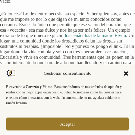
vacío.
¿Entonces? Lo de dentro necesita su espacio. Saber quién soy, antes de
que me importe (o no) lo que digan de mi tanto conocidos como
cercanos. Eso es lo único que permite que ese vacío del corazón, que
esa «vocecita» sea mas dulce y nos haga ser más felices. Un ejemplo
extraño de lo que quiero explicar:
los cenáculos de la madre Elvira
. Un
lugar, una comunidad donde los drogadictos dejan las drogas sin
sustitutos ni terapias. ¿Imposible? No y por eso os pongo el link. Es un
lugar donde la vida cambia y sólo con tres «herramientas»: oración,
Eucaristía y vivir en comunidad. Tres herramientas que les ponen en la
visión interna de lo que son, de a lo que han llegado y el camino para
ser lo que ellos son de verdad, sin aditivos ni cosas extrañas.
¿Funciona? Parece que sí. ¿Por qué no los conocen más gente? Porque
Gestionar consentimiento
no buscan la admiración de los demás, sino que intentan aceptar a los
demás por lo que son, no por lo que tienen o lo que hacen. No es lo
Bienvenido a
Corazón y Pluma
. Para que disfrutes de mis artículos de opinión y
normal en el mundo que nos venden en televisión, en esa sociedad
relatos con la mejor experiencia posible, utilizo tecnologías como las cookies para
«inhumana» donde parece que importa más lo que haces que lo que
entender cómo interactúas con la web. Tu consentimiento me ayuda a cuidar este
eres. Donde te hacen subir y bajar en medio minuto. O sólo les
rincón literario.
importas en la medida en que pueden sacarte algo. Las personas son
algo más.
Hay otras opciones, sólo hay que buscarlas. Cada uno debe buscar sus
Aceptar
respuestas, dentro o fuera. Lo que crea que es lo mejor para dejar ese
hastío, esa sensación de vacío que todos tenemos, nos guste