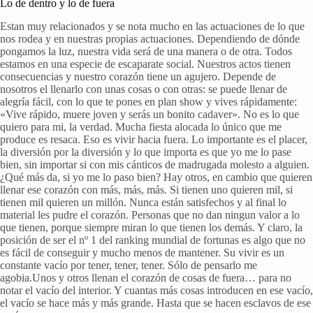
Lo de dentro y lo de fuera
Estan muy relacionados y se nota mucho en las actuaciones de lo que
nos rodea y en nuestras propias actuaciones. Dependiendo de dónde
pongamos la luz, nuestra vida será de una manera o de otra. Todos
estamos en una especie de escaparate social. Nuestros actos tienen
consecuencias y nuestro corazón tiene un agujero. Depende de
nosotros el llenarlo con unas cosas o con otras: se puede llenar de
alegría fácil, con lo que te pones en plan show y vives rápidamente:
«Vive rápido, muere joven y serás un bonito cadaver». No es lo que
quiero para mi, la verdad. Mucha fiesta alocada lo único que me
produce es resaca. Eso es vivir hacia fuera. Lo importante es el placer,
la diversión por la diversión y lo que importa es que yo me lo pase
bien, sin importar si con mis cánticos de madrugada molesto a alguien.
¿Qué más da, si yo me lo paso bien? Hay otros, en cambio que quieren
llenar ese corazón con más, más, más. Si tienen uno quieren mil, si
tienen mil quieren un millón. Nunca están satisfechos y al final lo
material les pudre el corazón. Personas que no dan ningun valor a lo
que tienen, porque siempre miran lo que tienen los demás. Y claro, la
posición de ser el nº 1 del ranking mundial de fortunas es algo que no
es fácil de conseguir y mucho menos de mantener. Su vivir es un
constante vacío por tener, tener, tener. Sólo de pensarlo me
agobia.Unos y otros llenan el corazón de cosas de fuera… para no
notar el vacío del interior. Y cuantas más cosas introducen en ese vacío,
el vacío se hace más y más grande. Hasta que se hacen esclavos de ese