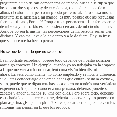
preguntara a uno de mis compañeros de trabajo, puede que dijera que
he sido madre y que estoy de excedencia, o que diera datos de mi
altura, el color de mi pelo o mi puesto profesional. Pero si esa misma
pregunta se la hicieran a mi marido, es muy posible que las respuestas
fueran distintas. ¿Por qué? Porque unos pertenecen a la esfera exterior
de mi vida y mi marido es de la esfera cercana, de mi círculo íntimo.
Aunque yo sea la misma, las percepciones de mi persona serían bien
distintas. Y eso me lleva a lo de dentro y a lo de fuera. Hay un frase
que siempre me ha hecho pensar:
No se puede amar lo que no se conoce
Es importante recordarlo, porque todo depende de nuestra posición
ante algo concreto. Un ejemplo: cuando yo no trabajaba en la empresa
a la que me voy a reincorporar, tenía una visión bien distinta a la de
ahora. La veía como cliente, no como empleado y se nota la diferencia.
Si quieres conocer algo de verdad tienes que entrar «hasta la cocina»,
si no, puede que te digan muchas cosas; pero no tendrás una verdadera
experiencia. Si quieres conocer a una persona, deberías ponerte sus
zapatos y andar al menos 10 kms con ellos. Pero sobre todo, deberías
escucharla lo que quiere contarte, deberías observarla y no ponerte en
plan aspirina. ¿En plan aspirina? Sí, es quedarte en lo que hace, en los
síntomas, sin pensar en lo que los provoca.