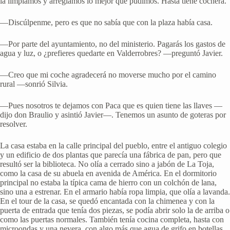
la limpiamos y arreglamos lo mejor que pudimos. Hasta tiene cochera.
—Discúlpenme, pero es que no sabía que con la plaza había casa.
—Por parte del ayuntamiento, no del ministerio. Pagarás los gastos de
agua y luz, o ¿prefieres quedarte en Valderrobres? —preguntó Javier.
—Creo que mi coche agradecerá no moverse mucho por el camino
rural —sonrió Silvia.
—Pues nosotros te dejamos con Paca que es quien tiene las llaves —
dijo don Braulio y asintió Javier—. Tenemos un asunto de goteras por
resolver.
La casa estaba en la calle principal del pueblo, entre el antiguo colegio
y un edificio de dos plantas que parecía una fábrica de pan, pero que
resultó ser la biblioteca. No olía a cerrado sino a jabón de La Toja,
como la casa de su abuela en avenida de América. En el dormitorio
principal no estaba la típica cama de hierro con un colchón de lana,
sino una a estrenar. En el armario había ropa limpia, que olía a lavanda.
En el tour de la casa, se quedó encantada con la chimenea y con la
puerta de entrada que tenía dos piezas, se podía abrir solo la de arriba o
como las puertas normales. También tenía cocina completa, hasta con
microondas y una nevera, con algo más que agua de grifo en botellas