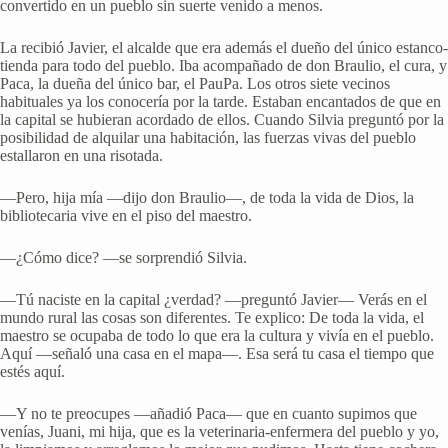
convertido en un pueblo sin suerte venido a menos.
La recibió Javier, el alcalde que era además el dueño del único estanco-
tienda para todo del pueblo. Iba acompañado de don Braulio, el cura, y
Paca, la dueña del único bar, el PauPa. Los otros siete vecinos
habituales ya los conocería por la tarde. Estaban encantados de que en
la capital se hubieran acordado de ellos. Cuando Silvia preguntó por la
posibilidad de alquilar una habitación, las fuerzas vivas del pueblo
estallaron en una risotada.
—Pero, hija mía —dijo don Braulio—, de toda la vida de Dios, la
bibliotecaria vive en el piso del maestro.
—¿Cómo dice? —se sorprendió Silvia.
—Tú naciste en la capital ¿verdad? —preguntó Javier— Verás en el
mundo rural las cosas son diferentes. Te explico: De toda la vida, el
maestro se ocupaba de todo lo que era la cultura y vivía en el pueblo.
Aquí —señaló una casa en el mapa—. Esa será tu casa el tiempo que
estés aquí.
—Y no te preocupes —añadió Paca— que en cuanto supimos que
venías, Juani, mi hija, que es la veterinaria-enfermera del pueblo y yo,