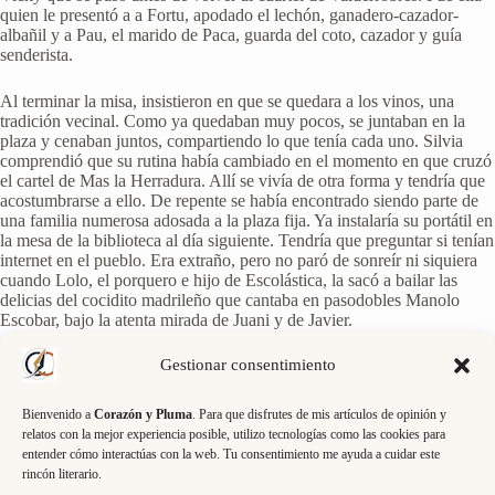
quien le presentó a a Fortu, apodado el lechón, ganadero-cazador-
albañil y a Pau, el marido de Paca, guarda del coto, cazador y guía
senderista.
Al terminar la misa, insistieron en que se quedara a los vinos, una
tradición vecinal. Como ya quedaban muy pocos, se juntaban en la
plaza y cenaban juntos, compartiendo lo que tenía cada uno. Silvia
comprendió que su rutina había cambiado en el momento en que cruzó
el cartel de Mas la Herradura. Allí se vivía de otra forma y tendría que
acostumbrarse a ello. De repente se había encontrado siendo parte de
una familia numerosa adosada a la plaza fija. Ya instalaría su portátil en
la mesa de la biblioteca al día siguiente. Tendría que preguntar si tenían
internet en el pueblo. Era extraño, pero no paró de sonreír ni siquiera
cuando Lolo, el porquero e hijo de Escolástica, la sacó a bailar las
delicias del cocidito madrileño que cantaba en pasodobles Manolo
Escobar, bajo la atenta mirada de Juani y de Javier.
Gestionar consentimiento
Bienvenido a
Corazón y Pluma
. Para que disfrutes de mis artículos de opinión y
relatos con la mejor experiencia posible, utilizo tecnologías como las cookies para
¿Continuará? Suscríbete y descúbrelo 😉
entender cómo interactúas con la web. Tu consentimiento me ayuda a cuidar este
rincón literario.