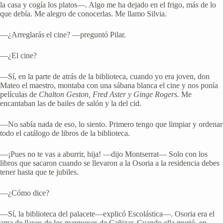
la casa y cogía los platos—. Algo me ha dejado en el frigo, más de lo
que debía. Me alegro de conocerlas. Me llamo Silvia.
—¿Arreglarás el cine? —preguntó Pilar.
—¿El cine?
—Sí, en la parte de atrás de la biblioteca, cuando yo era joven, don
Mateo el maestro, montaba con una sábana blanca el cine y nos ponía
películas de
Chalton Geston, Fred Aster y Ginge Rogers.
Me
encantaban las de bailes de salón y la del cid.
—No sabía nada de eso, lo siento. Primero tengo que limpiar y ordenar
todo el catálogo de libros de la biblioteca.
—¡Pues no te vas a aburrir, hija! —dijo Montserrat— Solo con los
libros que sacaron cuando se llevaron a la Osoria a la residencia debes
tener hasta que te jubiles.
—¿Cómo dice?
—Sí, la biblioteca del palacete—explicó Escolástica—. Osoria era el
ama de llaves de los marqueses de Cañizar. Cuando ella murió, en