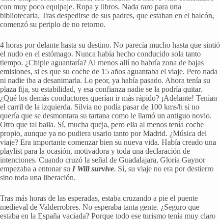
con muy poco equipaje. Ropa y libros. Nada raro para una
bibliotecaria. Tras despedirse de sus padres, que estaban en el balcón,
comenzó su periplo de no retorno.
4 horas por delante hasta su destino. No parecía mucho hasta que sintió
el nudo en el estómago. Nunca había hecho conducido sola tanto
tiempo. ¿Chipie aguantaría? Al menos allí no habría zona de bajas
emisiones, si es que su coche de 15 años aguantaba el viaje. Pero nada
ni nadie iba a desanimarla. Lo peor, ya había pasado. Ahora tenía su
plaza fija, su estabilidad, y esa confianza nadie se la podría quitar.
¿Qué los demás conductores querían ir más rápido? ¡Adelante! Tenían
el carril de la izquierda. Silvia no podía pasar de 100 kms/h si no
quería que se desmontara su tartana como le llamó un antiguo novio.
Otro que tal baila. Sí, mucha queja, pero ella al menos tenía coche
propio, aunque ya no pudiera usarlo tanto por Madrid. ¿Música del
viaje? Era importante comenzar bien su nueva vida. Había creado una
playlist para la ocasión, motivadora y toda una declaración de
intenciones. Cuando cruzó la señal de Guadalajara, Gloria Gaynor
empezaba a entonar su
I Will survive
. Sí, su viaje no era por destierro
sino toda una liberación.
Tras más horas de las esperadas, estaba cruzando a pie el puente
medieval de Valderrobres. No esperaba tanta gente. ¿Seguro que
estaba en la España vaciada? Porque todo ese turismo tenía muy claro