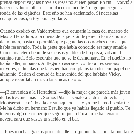
prensa deportiva y las novelas rosas no suelen pasar. En fin —volvió a
hacer el saludo militar— un placer conocerte. Tengo que seguir la
ronda de las cigüeñas. Este año se han adelantado. Si necesitas
cualquier cosa, estoy para ayudarte.
Cuando explicó en Valderrobres que ocuparía la casa del maestro de
Mas la Herradura, a la dueña de la pensión le pareció lo más normal
del mundo, hasta no permitió que pagara las dos noches de mas que
había reservado. Toda la gente que había conocido era muy amable.
Con el maletero lleno de sus cosas y útiles de limpieza, volvió al
camino rural. Solo esperaba que no se le desmontara. En el pueblo no
había taller, ni banco. Al llegar a casa se encontró a tres señoras
mayores, enlutadas que la esperaban con platos tapados con papel de
aluminio. Serían el comité de bienvenida del que hablaba Vicky,
aunque recordaban más a las chicas de oro.
—¡Bienvenida a la Herradura! —dijo la mujer que parecía más joven
de las tres ancianas—. Somos Pilar —señaló a la de su derecha—,
Montserrat —señaló a la de su izquierda— y yo me llamo Escolástica.
Me ha dicho mi hermano Braulio que ya habías llegado al pueblo. Te
traemos algo de comer que seguro que la Paca no te ha llenado la
nevera para que gastes tu sueldo en el bar.
—Pues muchas gracias por el detalle —dijo mientras abría la puerta de