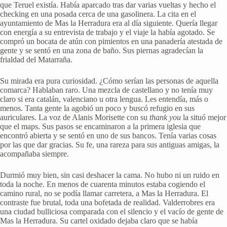
que Teruel existía. Había aparcado tras dar varias vueltas y hecho el
checking en una posada cerca de una gasolinera. La cita en el
ayuntamiento de Mas la Herradura era al día siguiente. Quería llegar
con energía a su entrevista de trabajo y el viaje la había agotado. Se
compró un bocata de atún con pimientos en una panadería atestada de
gente y se sentó en una zona de baño. Sus piernas agradecían la
frialdad del Matarraña.
Su mirada era pura curiosidad. ¿Cómo serían las personas de aquella
comarca? Hablaban raro. Una mezcla de castellano y no tenía muy
claro si era catalán, valenciano u otra lengua. Les entendía, más o
menos. Tanta gente la agobió un poco y buscó refugio en sus
auriculares. La voz de Alanis Morisette con su
thank you
la situó mejor
que el maps. Sus pasos se encaminaron a la primera iglesia que
encontró abierta y se sentó en uno de sus bancos. Tenía varias cosas
por las que dar gracias. Su fe, una rareza para sus antiguas amigas, la
acompañaba siempre.
Durmió muy bien, sin casi deshacer la cama. No hubo ni un ruido en
toda la noche. En menos de cuarenta minutos estaba cogiendo el
camino rural, no se podía llamar carretera, a Mas la Herradura. El
contraste fue brutal, toda una bofetada de realidad. Valderrobres era
una ciudad bulliciosa comparada con el silencio y el vacío de gente de
Mas la Herradura. Su cartel oxidado dejaba claro que se había