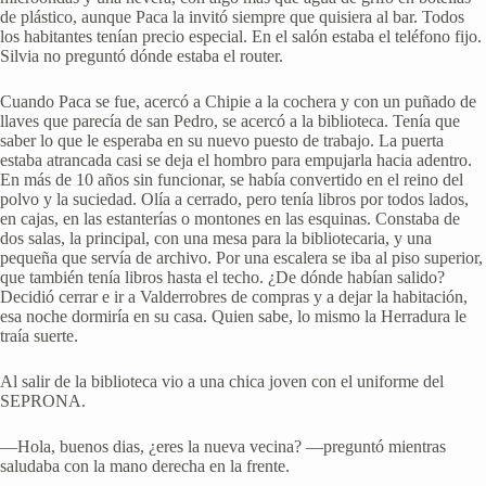
de plástico, aunque Paca la invitó siempre que quisiera al bar. Todos
los habitantes tenían precio especial. En el salón estaba el teléfono fijo.
Silvia no preguntó dónde estaba el router.
Cuando Paca se fue, acercó a Chipie a la cochera y con un puñado de
llaves que parecía de san Pedro, se acercó a la biblioteca. Tenía que
saber lo que le esperaba en su nuevo puesto de trabajo. La puerta
estaba atrancada casi se deja el hombro para empujarla hacia adentro.
En más de 10 años sin funcionar, se había convertido en el reino del
polvo y la suciedad. Olía a cerrado, pero tenía libros por todos lados,
en cajas, en las estanterías o montones en las esquinas. Constaba de
dos salas, la principal, con una mesa para la bibliotecaria, y una
pequeña que servía de archivo. Por una escalera se iba al piso superior,
que también tenía libros hasta el techo. ¿De dónde habían salido?
Decidió cerrar e ir a Valderrobres de compras y a dejar la habitación,
esa noche dormiría en su casa. Quien sabe, lo mismo la Herradura le
traía suerte.
Al salir de la biblioteca vio a una chica joven con el uniforme del
SEPRONA.
—Hola, buenos dias, ¿eres la nueva vecina? —preguntó mientras
saludaba con la mano derecha en la frente.