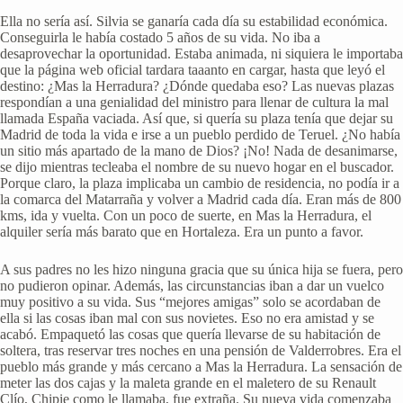
Ella no sería así. Silvia se ganaría cada día su estabilidad económica.
Conseguirla le había costado 5 años de su vida. No iba a
desaprovechar la oportunidad. Estaba animada, ni siquiera le importaba
que la página web oficial tardara taaanto en cargar, hasta que leyó el
destino: ¿Mas la Herradura? ¿Dónde quedaba eso? Las nuevas plazas
respondían a una genialidad del ministro para llenar de cultura la mal
llamada España vaciada. Así que, si quería su plaza tenía que dejar su
Madrid de toda la vida e irse a un pueblo perdido de Teruel. ¿No había
un sitio más apartado de la mano de Dios? ¡No! Nada de desanimarse,
se dijo mientras tecleaba el nombre de su nuevo hogar en el buscador.
Porque claro, la plaza implicaba un cambio de residencia, no podía ir a
la comarca del Matarraña y volver a Madrid cada día. Eran más de 800
kms, ida y vuelta. Con un poco de suerte, en Mas la Herradura, el
alquiler sería más barato que en Hortaleza. Era un punto a favor.
A sus padres no les hizo ninguna gracia que su única hija se fuera, pero
no pudieron opinar. Además, las circunstancias iban a dar un vuelco
muy positivo a su vida. Sus “mejores amigas” solo se acordaban de
ella si las cosas iban mal con sus novietes. Eso no era amistad y se
acabó. Empaquetó las cosas que quería llevarse de su habitación de
soltera, tras reservar tres noches en una pensión de Valderrobres. Era el
pueblo más grande y más cercano a Mas la Herradura. La sensación de
meter las dos cajas y la maleta grande en el maletero de su Renault
Clío, Chipie como le llamaba, fue extraña. Su nueva vida comenzaba