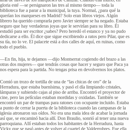
gloria esté —se persignaron las tres al mismo tiempo— toda la
biblioteca fue a parar a la municipal, la tuya. Normal, ¿para qué la
querían los marqueses en Madrid? Solo eran libros viejos. Algún
librero ha querido comprarla pero Javier siempre se ha negado. Estaba
seguro que hay verdaderas joyas que le servirían para su libro. Él
estudió para ser escritor ¿sabes? Pero heredó el estanco y ya no pudo
dedicarse a ello. Él dice que sigue escribiendo a ratos pero Pilar, que es
su tía, no lo ve. El palacete está a dos calles de aquí, en ruinas, como
todo el pueblo.
—En fin, hija, te dejamos —dijo Montserrat cogiendo del brazo a las
otras dos mujeres— que tendrás cosas que hacer y seguro que Paca ya
nos espera para la partida. No tengas prisa en devolvernos los platos.
Comió un trozo de tortilla de una de “las chicas de oro” de la
Herradura, que estaba buenísima, y pasó el día limpiando cristales,
lámparas y subiendo cajas al piso de arriba. Encontró el proyector de
cine, pero las películas estaban mordidas y oxidadas. También se
encontró un par de trampas para ratones con ocupante incluido. Estaba
a punto de cerrar la puerta de la biblioteca cuando las campanas de la
iglesia atronaron sus oídos. No era una mala idea de acabar la jornada
así que, se encaminó hacia allí. Don Braulio, sonrió al tener una nueva
parroquiana. Allí estaban todos los habitantes de la Herradura, hasta
Vicky que se pasó antes de volver al cuartel de Valderrobres. Fue ella