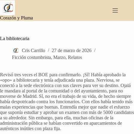
Saltar
al
contenido
Corazón y Pluma
La bibliotecaria
Cris Carrillo
27 de marzo de 2026
Ficción costumbrista
,
Marzo
,
Relatos
Revisó tres veces el BOE para confirmarlo. ¡Sí! Había aprobado la
«opo» a bibliotecaria y tenía adjudicada una plaza. Nerviosa, se
conectó a la sede electrónica con sus claves para ver su destino. Ojalá
le mandara al portal de la comunidad o del ayuntamiento, para no
moverse de Madrid. Sí, no era el trabajo de su vida, de hecho siempre
había despotricado contra los funcionarios. Con ellos había tenido más
malas experiencias que buenas. Entendía mejor que nadie el esfuerzo
que suponía estudiar y aprobar un examen con más de 5000 candidatos
a su alrededor. Sin embargo, para ella, muchas oficinas de la
administración pública se habían convertido en aparcamientos de
auténticos inútiles con plaza fija.