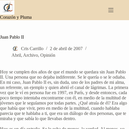
Saltar
al
contenido
Corazón y Pluma
Juan Pablo II
Cris Carrillo
2 de abril de 2007
Abril
,
Archivo
,
Opinión
Hoy se cumplen dos años de que el mundo se quedara sin Juan Pablo
II. Una persona que no dejaba indiferente. Se le quería o se le odiaba.
En mi caso, Juan Pablo II es, sin duda, uno de los padres de mi alma,
un referente, un ejemplo y quien abrió el canal de lágrimas. La primera
vez que le ví en persona fue en 1997, en París, y desde entonces, cada
poco tiempo intentaba encontrarme con él, en medio de la multitud de
jóvenes que le seguíamos por todas partes. ¿Qué atraía de él? Era algo
que había que vivir, pero en medio de la multitud, cuando hablaba
parecia que te hablaba a ti, que era un diálogo de dos personas, que te
miraba y que sabía lo que llevabas dentro.
Hoy es un día extraño. Se le echa de menos, la verdad. Al menos, yo