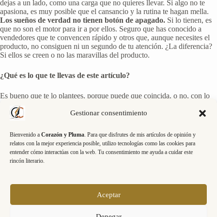
dejas a un lado, como una carga que no quieres llevar. Si algo no te
apasiona, es muy posible que el cansancio y la rutina te hagan mella.
Los sueños de verdad no tienen botón de apagado.
Si lo tienen, es
que no son el motor para ir a por ellos. Seguro que has conocido a
vendedores que te convencen rápido y otros que, aunque necesites el
producto, no consiguen ni un segundo de tu atención. ¿La diferencia?
Si ellos se creen o no las maravillas del producto.
¿Qué es lo que te llevas de este artículo?
Es bueno que te lo plantees, porque puede que coincida, o no, con lo
que yo quería aportarte, inspirarte. En mi caso es habitual que tras la
lectura de un libro, de una película, le dedique unas líneas a
Gestionar consentimiento
reflexionar, a quedarme con lo que más me ha tocado, llamado la
atención o me ha chirriado. Mis libretas están llenas de esos resúmenes,
Bienvenido a
Corazón y Pluma
. Para que disfrutes de mis artículos de opinión y
lo que algunos llaman testimonio tras una experiencia potente, que me
relatos con la mejor experiencia posible, utilizo tecnologías como las cookies para
ayudarán a entretejer ideas que pueden ser argumentos de otros textos
entender cómo interactúas con la web. Tu consentimiento me ayuda a cuidar este
o facilitar aprendizajes vitales. Para mi pueden ser ideas, conceptos,
rincón literario.
importantes y quizá por eso lo marco con negrita o lo subrayo, para ti
puede ser algo diferente porque tu momento es diferente al mío. Hay
libertad para ello. Aprovéchalo.
Aceptar
¿Te resuena? Ya sabes que si te atreves, te leo. Que pases una gran
semana y encuentres momentos que te aporten, inspiradores, para
Denegar