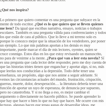
¿Qué nos inspira?
Lo primero que quiero comentar es una pregunta que subyace en la
mente de todo escritor.
¿Qué es lo que quiero que se lleven quienes
me leen?
Da igual que escribas narrativa, ensayo, noticias o trabajos
escolares. También es una pregunta válida para conferenciantes y todos
los que están de cara al público. Que lo lleve a mi terreno solo es
porque lo conozco mejor que la situación de los vendedores, por poner
un ejemplo. Lo que mis palabras aportan a los demás es muy
importante, puede marcar el día de mis lectores, oyentes, quien se
cruce conmigo. Estos días en los que estoy revisando un manuscrito,
no para de venirme a la mente.
¿Para qué van a leer esta novela?
Sí
es una pregunta que cada lector debe responder, pero me doy cuenta de
que las historias tristes tienen que enganchar y aportar algo, si no, más
que leerlas nos conducirían a la depresión. Todo debe tener una
enseñanza, un propósito, algo que nos anime a seguir adelante. Si
vemos las circunstancias actuales del mundo, frustración, crispación,
guerras, muerte, dolor, desesperación… la literatura debería tener una
función de aportar un rayo de esperanza, de denuncia por supuesto,
pero no catastrofista. Y si no llega a eso, es mejor cambiar el
argumento o directamente no hacerlo público. Se puede aprender lo
que hay que hacer o bien lo que no hay que hacer. Me ocurre con mis
lecturas, algunas hacen que tenga ganas de desarrollar ideas, me