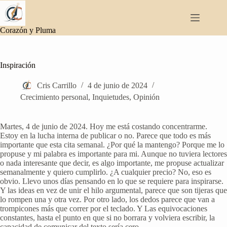
Saltar
al
contenido
Corazón y Pluma
Inspiración
Cris Carrillo
4 de junio de 2024
Crecimiento personal
,
Inquietudes
,
Opinión
Martes, 4 de junio de 2024. Hoy me está costando concentrarme.
Estoy en la lucha interna de publicar o no. Parece que todo es más
importante que esta cita semanal. ¿Por qué la mantengo? Porque me lo
propuse y mi palabra es importante para mi. Aunque no tuviera lectores
o nada interesante que decir, es algo importante, me propuse actualizar
semanalmente y quiero cumplirlo. ¿A cualquier precio? No, eso es
obvio. Llevo unos días pensando en lo que se requiere para inspirarse.
Y las ideas en vez de unir el hilo argumental, parece que son tijeras que
lo rompen una y otra vez. Por otro lado, los dedos parece que van a
trompicones más que correr por el teclado. Y Las equivocaciones
constantes, hasta el punto en que si no borrara y volviera escribir, la
capacidad de comunicar del texto sería cero.