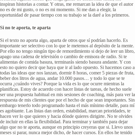
inspiran historias a contar. Y otras, me remarcan la idea de que el autor
no es de mi gusto, o no es mi momento. Si me dan a elegir, la
oportunidad de pasar tiempo con su trabajo se la daré a los primeros.
Si no te aporta, te aparta
Si el texto no aporta algo, aparta de otros que sí podrían hacerlo. Es
importante ser selectivo con lo que le metemos al depósito de la mente.
Por ello no tengo ningún tipo de remordimiento si dejo de leer un libro,
apago una cadena de televisión o cambio de emisora de radio. Si te
alimentas de comida basura, terminarás siendo basura andante. Y con
esto no quiero decir que haya que ir al lado opuesto. Si hacemos caso a
todas las ideas que nos lanzan, dormir 8 horas, comer 5 piezas de fruta,
beber dos litros de agua, andar 10.000 pasos… y todo lo que se te
ocurra ¿cuándo vives? Porque la vida es lo que ocurre mientras la
planificas. Estoy de acuerdo con hacer listas de tareas, de hecho suele
ser una propuesta habitual en mis sesiones de coaching, más para ver la
respuesta de mis clientes que por el hecho de que sean importantes. Sin
embargo tenerlo todo programado hasta el más mínimo detalle, para mí
es agobiante. Las listas dan orden, estabilidad, marcan prioridades, te
hacen ver lo que quieres y hacia dónde quieres dirigirte. No te olvides
de incluir en ellas la flexibilidad. Para terminar y también para dejar
algo que no te aporta, aunque en principio creyeras que si. Llevo unos
meses si parar, nunca mejor dicho, de hacer cursos. En ellos he tenido