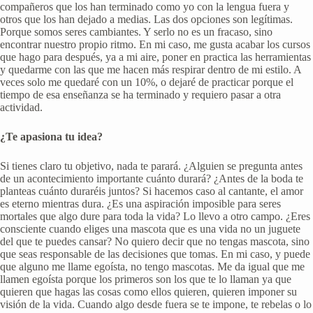
compañeros que los han terminado como yo con la lengua fuera y
otros que los han dejado a medias. Las dos opciones son legítimas.
Porque somos seres cambiantes. Y serlo no es un fracaso, sino
encontrar nuestro propio ritmo. En mi caso, me gusta acabar los cursos
que hago para después, ya a mi aire, poner en practica las herramientas
y quedarme con las que me hacen más respirar dentro de mi estilo. A
veces solo me quedaré con un 10%, o dejaré de practicar porque el
tiempo de esa enseñanza se ha terminado y requiero pasar a otra
actividad.
¿Te apasiona tu idea?
Si tienes claro tu objetivo, nada te parará. ¿Alguien se pregunta antes
de un acontecimiento importante cuánto durará? ¿Antes de la boda te
planteas cuánto duraréis juntos? Si hacemos caso al cantante, el amor
es eterno mientras dura. ¿Es una aspiración imposible para seres
mortales que algo dure para toda la vida? Lo llevo a otro campo. ¿Eres
consciente cuando eliges una mascota que es una vida no un juguete
del que te puedes cansar? No quiero decir que no tengas mascota, sino
que seas responsable de las decisiones que tomas. En mi caso, y puede
que alguno me llame egoísta, no tengo mascotas. Me da igual que me
llamen egoísta porque los primeros son los que te lo llaman ya que
quieren que hagas las cosas como ellos quieren, quieren imponer su
visión de la vida. Cuando algo desde fuera se te impone, te rebelas o lo