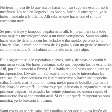
No tenía ni idea de lo que estaba haciendo. Lo suyo era escribir no la
mecánica. No habían llegado a las once y Julián, el encargado, ya lo
había mandado a la oficina. Allí sabrían qué hacer con él sin que
estropeara nada.
Se puso el traje y tampoco pegaba nada allí. En la primera sala todo
eran mujeres mecanografiando a un ritmo vertiginoso. Santi no sabía
hacer eso. Se defendía con los teclados e iba rápido, pero no tanto.
Una de ellas le miró por encima de las gafas y con un gesto le marcó el
camino de salida. Si le habían contratado sería para algo.
En la siguiente sala le esperaban cientos, miles, de cajas de cartón y
una mesa vacía. No había ventanas, solo una pequeña luz de escritorio.
Allí, por fin, conoció a Emma. Ella había dado el visto bueno para su
incorporación. Llevaba un rato esperándole y no le interesaban las
excusas. Su labor consistía en leer manuscritos y hacer una pequeña
criba. Cuanto mas rápido lo hiciera, mejor para su bolsillo. ¿Criterio?
Sin faltas de ortografía lo primero y que la historia le enganchara en las
primeras páginas. Si pasadas las veinte primeras, no quería seguir, el
manuscrito iba al contenedor azul. Si el autor quería recuperar su obra
maestra, ya lo buscaría él mismo.
Santi cogió un par de cajas. Más podían hacer que su vieja lesión de