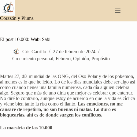
Saltar
al
contenido
Corazón y Pluma
El post 10.000: Wabi Sabi
Cris Carrillo
27 de febrero de 2024
Crecimiento personal
,
Febrero
,
Opinión
,
Propósito
Martes 27, día mundial de las ONG, del Oso Polar y de los pokemon,
al menos es lo que he leído. Lo de los días mundiales debe ser algo así
como cuando tienes una familia numerosa, cada día alguien celebra
algo. Seguro que más de uno diría que mejor es celebrar que enterrar.
No diré lo contrario, aunque estoy de acuerdo en que la vida es cíclica
y viene bien tanto la risa como el llanto.
Las emociones, no me
cansaré de repetirlo, no son buenas ni malas. Lo duro es
bloquearlas, ahí es de donde surgen los conflictos.
La maestría de las 10.000