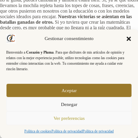
llevamos la mochila repleta hasta los topes de cosas, frases, creencias,
que otros pusieron en nosotros con la educación o con los modelos
sociales ideados para encajar.
Nuestras victorias se asientan en las
batallas ganadas de otros.
Si yo tuviera que crear las matemáticas
desde cero, es muy probable que no llegara ni a la raíz cuadrada. El
avance científico se produce cuando vas más allá del trabajo de otros.
Y otros harán lo mismo con el tuyo. Por eso es tan importante en las
Gestionar consentimiento
teorías que los experimentos se puedan replicar más allá de tu mesa de
trabajo. Ocurre algo parecido con las historias. De hecho hay foros en
Bienvenido a
Corazón y Pluma
. Para que disfrutes de mis artículos de opinión y
los que los escritores continúan las historias que más les han impactado
relatos con la mejor experiencia posible, utilizo tecnologías como las cookies para
y llegan a lugares completamente insospechados para el primer
entender cómo interactúas con la web. Tu consentimiento me ayuda a cuidar este
narrador. De ahí que el post 9.999 sea igual de importante que el
rincón literario.
10.000 y que el 10.001. Ocurre lo mismo al cumplir años. Todos son
importantes, todos nos aportan algo, todos nos acercan un poco más al
objetivo personal que nos hemos marcado. Aprendes ya sea el camino
que te acerca, como el camino que te aleja. No hay pérdida. Todo es
Aceptar
una oportunidad.
Denegar
¿Te resuena? Si te atreves, te leo.
Ver preferencias
Política de cookies
Política de privacidad
Política de privacidad
Copyright © 2026 - Tema para WordPress de
CreativeThemes