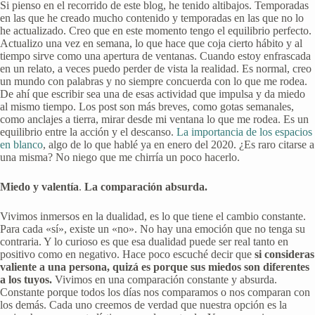
Si pienso en el recorrido de este blog, he tenido altibajos. Temporadas
en las que he creado mucho contenido y temporadas en las que no lo
he actualizado. Creo que en este momento tengo el equilibrio perfecto.
Actualizo una vez en semana, lo que hace que coja cierto hábito y al
tiempo sirve como una apertura de ventanas. Cuando estoy enfrascada
en un relato, a veces puedo perder de vista la realidad. Es normal, creo
un mundo con palabras y no siempre concuerda con lo que me rodea.
De ahí que escribir sea una de esas actividad que impulsa y da miedo
al mismo tiempo. Los post son más breves, como gotas semanales,
como anclajes a tierra, mirar desde mi ventana lo que me rodea. Es un
equilibrio entre la acción y el descanso.
La importancia de los espacios
en blanco
, algo de lo que hablé ya en enero del 2020. ¿Es raro citarse a
una misma? No niego que me chirría un poco hacerlo.
Miedo y valentía
.
La comparación absurda.
Vivimos inmersos en la dualidad, es lo que tiene el cambio constante.
Para cada «sí», existe un «no». No hay una emoción que no tenga su
contraria. Y lo curioso es que esa dualidad puede ser real tanto en
positivo como en negativo. Hace poco escuché decir que
si consideras
valiente a una persona, quizá es porque sus miedos son diferentes
a los tuyos.
Vivimos en una comparación constante y absurda.
Constante porque todos los días nos comparamos o nos comparan con
los demás. Cada uno creemos de verdad que nuestra opción es la