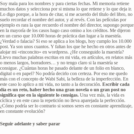
Soy mala para los nombres y para ciertas fechas. Mi memoria retiene
muchos datos y selecciona por si misma lo que retiene y lo que deja ir.
Lo digo porque, a la hora de citar, si me acuerdo del título del libro, no
suelo recordar el nombre del autor, y al revés. Con las películas por
ejemplo es rara la que recuerdo el nombre del director, supongo porque
en la mayoría de los casos hago caso omiso a los créditos. Me dijeron
en un curso que 10.000 horas de práctica dan lugar a la maestría.
¿Verdad o falacia? Si eso se aplica a los blogs, hoy cumplo los 10.000
post. Ya son unos cuantos. Y faltan los que he hecho en otros antes de
alojar mi «rinconcito» en wordpress. ¿He conseguido la maestría?
Llevo muchas palabras escritas en mi vida, en artículos, en relatos más
o menos largos, borradores… y no tengo claro si la maestría se
consigue. ¿Cuántas horas he pasado delante de un folio en blanco,
digital o en papel? No podría decirlo con certeza. Por eso me quedo
más con el concepto de Wabi Sabi, la belleza de la imperfección. En
este caso lo aplico a mi vida, no tanto a la decoración.
Escribir cada
día es un reto, haber hecho una gran novela o un gran post no
significa que en la siguiente lo consigas.
Una vez más, la vida es
cíclica y en este caso la repetición no lleva aparejada la perfección.
¿Cómo podría ser lo contrario si somos seres en constante aprendizaje,
en constante evolución?
Seguir adelante y saber parar