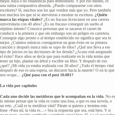
mejor, haya o no estadísticas para demostrarlo. Y por eso mismo, es
una rutina comparativa absurda. ¿Puedo compararme con otros
escritores? Sí, muchos son los que venden más que yo. Pero también
son muchos los que ni se atrevieron a mostrar su escritura.
¿Quién
marca las etapas vitales?
¿Es un fracaso licenciarse en una carrera
universitaria con 40 años? ¿Es un fracaso conseguir un sueño al
séptimo intento? Conozco personas que se sacaron el carnet de
conducir a la primera y que sin embargo son un peligro en carretera.
Conseguir algo pronto o al tiempo establecido no significa que sea lo
mejor. ¿Cuántos músicos consiguieron un gran éxito en su primera
canción y después nunca más se supo de ellos? ¿Qué nos lleva a ese
tipo de juicios en las decisiones de los demás? ¿Acaso está asegurado
el éxito? Hace años se decía que para realizarte en la vida tenías que
tener un hijo, plantar un árbol y escribir un libro. Y después de eso
¿qué? ¿Mi vida ya estaba realizada con 30 años? ¿Todo el tiempo vital
después de eso es una espera, un discurrir hacia la muerte? O en lo que
nos ocupa…
¿Qué pasa con el post 10.001?
La vida por capítulos
Cada uno decide las metáforas que le acompañan en la vida
. No es
lo mismo pensar que la vida es como una losa, a que es una novela, o
un reto. ¿Cuál es tu metáfora vital? Párate si quieres y termina esta
frase «Para mí, la vida es…» Sea la respuesta que sea, está bien. Y si
no te gusta, puedes cambiarla y también estará bien. Sí, ya sé que todos