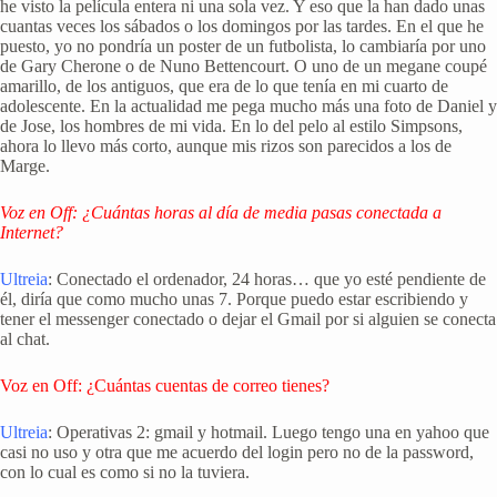
he visto la película entera ni una sola vez. Y eso que la han dado unas
cuantas veces los sábados o los domingos por las tardes. En el que he
puesto, yo no pondría un poster de un futbolista, lo cambiaría por uno
de Gary Cherone o de Nuno Bettencourt. O uno de un megane coupé
amarillo, de los antiguos, que era de lo que tenía en mi cuarto de
adolescente. En la actualidad me pega mucho más una foto de Daniel y
de Jose, los hombres de mi vida. En lo del pelo al estilo Simpsons,
ahora lo llevo más corto, aunque mis rizos son parecidos a los de
Marge.
Voz en Off: ¿Cuántas horas al día de media pasas conectada a
Internet?
Ultreia
: Conectado el ordenador, 24 horas… que yo esté pendiente de
él, diría que como mucho unas 7. Porque puedo estar escribiendo y
tener el messenger conectado o dejar el Gmail por si alguien se conecta
al chat.
Voz en Off: ¿Cuántas cuentas de correo tienes?
Ultreia
: Operativas 2: gmail y hotmail. Luego tengo una en yahoo que
casi no uso y otra que me acuerdo del login pero no de la password,
con lo cual es como si no la tuviera.