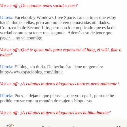
Voz en off:¿De cuantas redes sociales eres?
Ultreia
: Facebook y Windows Live Space. Lo cierto es que estoy
haciéndome a ellas, pero aun no le veo demasiadas utilidades.
Conozco lo de Second Life, pero con lo complicado que es la de
verdad como para tener una segunda. Además eso de tener que
pagar… no va conmigo.
Voz en off:¿Qué te gusta más para expresarte el blog, el wiki, flikr o
twiter?
Ultreia
: El blog, sin duda. De hecho éste tiene un gemelo:
http://www.espacioblog.com/ultreia
Voz en off: ¿A cuántas mujeres blogueras conoces personalmente?
Ultreia
: Pues… déjame que piense… que yo sepa 1, pero me he
podido cruzar con un montón de mujeres blogueras.
Voz en off: ¿A cuántas mujeres blogueras lees habitualmente?
Ultreia
: A muchas, pero lo que importa no es la cantidad sino la calidad