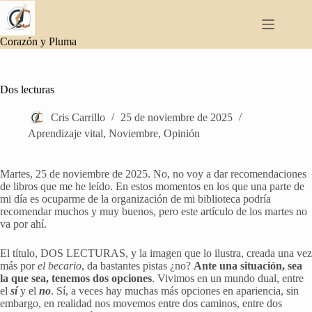
Saltar
al
contenido
Corazón y Pluma
Dos lecturas
Cris Carrillo
25 de noviembre de 2025
Aprendizaje vital
,
Noviembre
,
Opinión
Martes, 25 de noviembre de 2025. No, no voy a dar recomendaciones
de libros que me he leído. En estos momentos en los que una parte de
mi día es ocuparme de la organización de mi biblioteca podría
recomendar muchos y muy buenos, pero este artículo de los martes no
va por ahí.
El título, DOS LECTURAS, y la imagen que lo ilustra, creada una vez
más por
el becario
, da bastantes pistas ¿no?
Ante una situación, sea
la que sea, tenemos dos opciones
. Vivimos en un mundo dual, entre
el
sí
y el
no
. Sí, a veces hay muchas más opciones en apariencia, sin
embargo, en realidad nos movemos entre dos caminos, entre dos