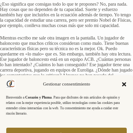
¿Eso significa que consigas todo lo que te propones? No, para nada.
Hay cosas que no dependen de tu capacidad. Suerte y esfuerzo
también hay que incluirlos en la ecuación además de tiempo. Yo tengo
la capacidad de estudiar una carrera, pero ser premio Nobel de Físicas,
por ejemplo, conlleva muchas cosas más que solo mi capacidad.
Mientras escribo me sale otra imagen en la pantalla. Un jugador de
baloncesto que muchos críticos consideran como malo. Tiene buenas
características físicas pero su técnica no es la mejor. Ok. Puedo
quedarme en «lo malo» que es. Sin embargo, también hay otra lectura.
Ese jugador de baloncesto está en un equipo ACB. ¿Cuántas personas
lo han intentado? ¿Cuántos lo han conseguido? Ese jugador tiene una
carrera deportiva, jugando en equipos de Euroliga. ¿Dónde han jugado
los comentaristas que lo critican? Algunos no han pasado del
baloncesto base, compartiendo la misma posición que el jugador que es
Gestionar consentimiento
«tan malo».
Sus palabras dicen más de ellos que del otro, una vez
más
.
Bienvenido a
Corazón y Pluma
. Para que disfrutes de mis artículos de opinión y
relatos con la mejor experiencia posible, utilizo tecnologías como las cookies para
Termino ya, tengo libros que clasificar. Solo recordarte una vez más
entender cómo interactúas con la web. Tu consentimiento me ayuda a cuidar este
que tienes la capacidad de acción y de decisión. Si lo hiciste mal,
rincón literario.
puedes hacerlo bien. Si hablas mal de una persona, también puedes
hablar bien. Quizá te sorprenda el resultado.
Si te resuena y te atreves, te leo en comentarios. Que pases una