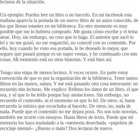
lecturas de la situación.
Un ejemplo: Puedes leer un libro o no hacerlo. En mi facebook esta
mañana aparecía la portada de un nuevo libro de un autor conocido, de
los que llenan estantes en mi biblioteca. En otro momento es muy
posible que me lo hubiera comprado. Me gusta cómo escribe y el tema
atrae. Hoy, sin embargo, no creo que lo haga. El anterior que sacó lo
leí y no me gustó, no me enganchó, no conecté con su contenido. Por
ello, hoy cuando he visto esa portada, le he deseado lo mejor, que
seguro que pasará porque es un super ventas, y he continuado con mis
cosas. Mi momento está en otras historias. Y está bien así.
Tengo una etapa de menos lectura. A veces ocurre. En parte estoy
convencida de que es por la organización de la biblioteca. Tener tantos
libros en las manos, satura. Y me está pasando otra cosa interesante: no
recuerdo mis lecturas. Me explico: Relleno los datos de un libro, el que
sea, y sé que lo he leído porque hay anotaciones. Sin embargo, no
recuerdo el contenido, ni el momento en que lo leí. De otros, sí, hasta
recuerdo la música que escuchaba al hacerlo. De otros, no, nada de
nada. Puede que el contenido no me dejara poso. No son solo novelas,
también me ocurre con ensayos. Hasta libros de texto. Puede que mi
memoria los haya trasladado a la «memoria desechada. «papelera de
reciclaje mental». ¿Bueno o malo? Dos lecturas de nuevo.