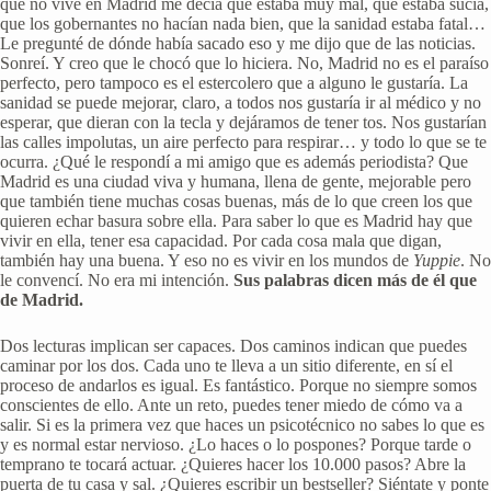
que no vive en Madrid me decía que estaba muy mal, que estaba sucia,
que los gobernantes no hacían nada bien, que la sanidad estaba fatal…
Le pregunté de dónde había sacado eso y me dijo que de las noticias.
Sonreí. Y creo que le chocó que lo hiciera. No, Madrid no es el paraíso
perfecto, pero tampoco es el estercolero que a alguno le gustaría. La
sanidad se puede mejorar, claro, a todos nos gustaría ir al médico y no
esperar, que dieran con la tecla y dejáramos de tener tos. Nos gustarían
las calles impolutas, un aire perfecto para respirar… y todo lo que se te
ocurra. ¿Qué le respondí a mi amigo que es además periodista? Que
Madrid es una ciudad viva y humana, llena de gente, mejorable pero
que también tiene muchas cosas buenas, más de lo que creen los que
quieren echar basura sobre ella. Para saber lo que es Madrid hay que
vivir en ella, tener esa capacidad. Por cada cosa mala que digan,
también hay una buena. Y eso no es vivir en los mundos de
Yuppie
. No
le convencí. No era mi intención.
Sus palabras dicen más de él que
de Madrid.
Dos lecturas implican ser capaces. Dos caminos indican que puedes
caminar por los dos. Cada uno te lleva a un sitio diferente, en sí el
proceso de andarlos es igual. Es fantástico. Porque no siempre somos
conscientes de ello. Ante un reto, puedes tener miedo de cómo va a
salir. Si es la primera vez que haces un psicotécnico no sabes lo que es
y es normal estar nervioso. ¿Lo haces o lo pospones? Porque tarde o
temprano te tocará actuar. ¿Quieres hacer los 10.000 pasos? Abre la
puerta de tu casa y sal. ¿Quieres escribir un bestseller? Siéntate y ponte