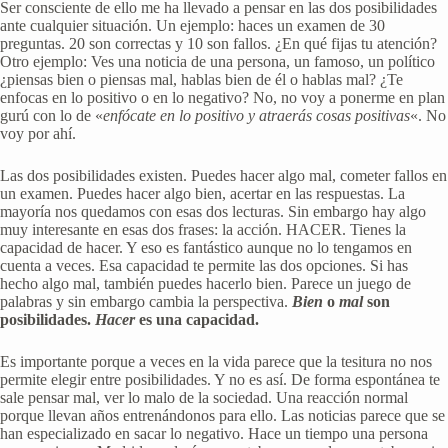
Ser consciente de ello me ha llevado a pensar en las dos posibilidades
ante cualquier situación. Un ejemplo: haces un examen de 30
preguntas. 20 son correctas y 10 son fallos. ¿En qué fijas tu atención?
Otro ejemplo: Ves una noticia de una persona, un famoso, un político
¿piensas bien o piensas mal, hablas bien de él o hablas mal? ¿Te
enfocas en lo positivo o en lo negativo? No, no voy a ponerme en plan
gurú con lo de «
enfócate en lo positivo y atraerás cosas positivas
«. No
voy por ahí.
Las dos posibilidades existen. Puedes hacer algo mal, cometer fallos en
un examen. Puedes hacer algo bien, acertar en las respuestas. La
mayoría nos quedamos con esas dos lecturas. Sin embargo hay algo
muy interesante en esas dos frases: la acción. HACER. Tienes la
capacidad de hacer. Y eso es fantástico aunque no lo tengamos en
cuenta a veces. Esa capacidad te permite las dos opciones. Si has
hecho algo mal, también puedes hacerlo bien. Parece un juego de
palabras y sin embargo cambia la perspectiva.
Bien
o
mal
son
posibilidades.
Hacer
es una capacidad.
Es importante porque a veces en la vida parece que la tesitura no nos
permite elegir entre posibilidades. Y no es así. De forma espontánea te
sale pensar mal, ver lo malo de la sociedad. Una reacción normal
porque llevan años entrenándonos para ello. Las noticias parece que se
han especializado en sacar lo negativo. Hace un tiempo una persona