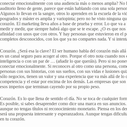
conectar emocionalmente con una audiencia más o menos amplia? No hay
auditorio lleno de gente, parece que están hablando con una sola perso
Algunos lo llevan en la sangre, otros lo aprenden en la escuela de la v
posgrados y máster es amplia y variopinta; pero no he visto ninguna qu
corazón. El marketing lleva años a base de prueba y error. Lo que va a
medir y medir, que siempre habrá algo que se te escape. ¿O es que nos
afinidad con unos que con otros. Y hay personas que estuvieron en el p
completos desconocidos, con los que ya no compartes nada. Y si intenta
Corazón. ¿Será esa la clave? El ser humano habla del corazón más allá
es un canal seguro para acoger al otro. Porque el otro nota cuando nos 
inteligencia o con un par de … (añadir lo que queráis). Pero si no pones
conectar emocionalmente. Si reconoces al otro como una persona, como 
personas con sus historias, con sus sueños, con sus vidas e lusiones 
sólo negocios, tienen un valor y una experiencia que va más allá de lo 
competencia y el estar por encima de los demás. Las empresas que son
esos imperios que terminan cayendo por su propio peso.
Corazón. Es lo que llena de sentido el día. No se toca de cualquier for
Es posible, si sabes desaprender como dice una marca en sus anuncios. S
aunque no tengas títulos ni reconocimiento monetario. Piensa en los dem
será una propuesta interesante y esperanzadora. Aunque tengas dificulta
en tu corazón.