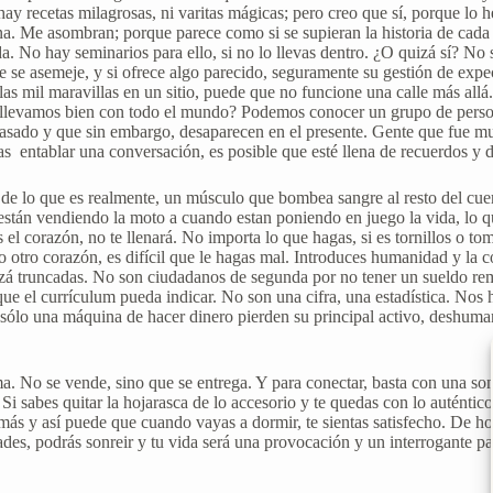
 recetas milagrosas, ni varitas mágicas; pero creo que sí, porque lo
na. Me asombran; porque parece como si se supieran la historia de cada
ida. No hay seminarios para ello, si no lo llevas dentro. ¿O quizá sí? N
e se asemeje, y si ofrece algo parecido, seguramente su gestión de expe
 las mil maravillas en un sitio, puede que no funcione una calle más al
 llevamos bien con todo el mundo? Podemos conocer un grupo de persona
asado y que sin embargo, desaparecen en el presente. Gente que fue muy
s entablar una conversación, es posible que esté llena de recuerdos y 
 de lo que es realmente, un músculo que bombea sangre al resto del cu
están vendiendo la moto a cuando estan poniendo en juego la vida, lo qu
 el corazón, no te llenará. No importa lo que hagas, si es tornillos o to
otro corazón, es difícil que le hagas mal. Introduces humanidad y la 
quizá truncadas. No son ciudadanos de segunda por no tener un sueldo r
que el currículum pueda indicar. No son una cifra, una estadística. Nos 
 sólo una máquina de hacer dinero pierden su principal activo, deshu
ma. No se vende, sino que se entrega. Y para conectar, basta con una so
i sabes quitar la hojarasca de lo accesorio y te quedas con lo auténtic
ás y así puede que cuando vayas a dormir, te sientas satisfecho. De hoy
des, podrás sonreir y tu vida será una provocación y un interrogante par