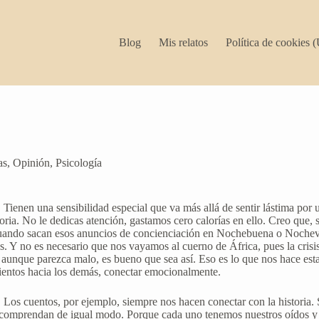
Blog
Mis relatos
Política de cookies 
as
,
Opinión
,
Psicología
ienen una sensibilidad especial que va más allá de sentir lástima por u
ria. No le dedicas atención, gastamos cero calorías en ello. Creo que, 
 cuando sacan esos anuncios de concienciación en Nochebuena o Nochevi
ros. Y no es necesario que nos vayamos al cuerno de África, pues la cri
aunque parezca malo, es bueno que sea así. Eso es lo que nos hace estar
ientos hacia los demás, conectar emocionalmente.
 Los cuentos, por ejemplo, siempre nos hacen conectar con la historia.
 la comprendan de igual modo. Porque cada uno tenemos nuestros oídos y 