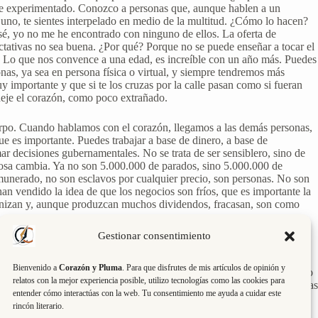
 he experimentado. Conozco a personas que, aunque hablen a un
 uno, te sientes interpelado en medio de la multitud. ¿Cómo lo hacen?
o sé, yo no me he encontrado con ninguno de ellos. La oferta de
ctativas no sea buena. ¿Por qué? Porque no se puede enseñar a tocar el
lá. Lo que nos convence a una edad, es increíble con un año más. Puedes
s, ya sea en persona física o virtual, y siempre tendremos más
 importante y que si te los cruzas por la calle pasan como si fueran
deje el corazón, como poco extrañado.
erpo. Cuando hablamos con el corazón, llegamos a las demás personas,
e es importante. Puedes trabajar a base de dinero, a base de
mar decisiones gubernamentales. No se trata de ser sensiblero, sino de
cosa cambia. Ya no son 5.000.000 de parados, sino 5.000.000 de
emunerado, no son esclavos por cualquier precio, son personas. No son
han vendido la idea de que los negocios son fríos, que es importante la
manizan y, aunque produzcan muchos dividendos, fracasan, son como
Gestionar consentimiento
nrisa sincera, con una mirada limpia de intereses. ¿Se puede enseñar?
o. Lo que tú hagas depende de tí. En donde estás eres importante
Bienvenido a
Corazón y Pluma
. Para que disfrutes de mis artículos de opinión y
 en hoy. El pasado tendrá sentido, sería una buena historia y el futuro
relatos con la mejor experiencia posible, utilizo tecnologías como las cookies para
a los demás. Se producirá esa conexión, si antes de mirar al otro, miras
entender cómo interactúas con la web. Tu consentimiento me ayuda a cuidar este
rincón literario.