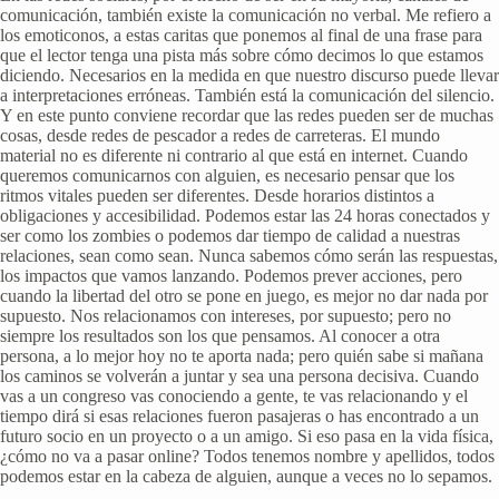
comunicación, también existe la comunicación no verbal. Me refiero a
los emoticonos, a estas caritas que ponemos al final de una frase para
que el lector tenga una pista más sobre cómo decimos lo que estamos
diciendo. Necesarios en la medida en que nuestro discurso puede llevar
a interpretaciones erróneas. También está la comunicación del silencio.
Y en este punto conviene recordar que las redes pueden ser de muchas
cosas, desde redes de pescador a redes de carreteras. El mundo
material no es diferente ni contrario al que está en internet. Cuando
queremos comunicarnos con alguien, es necesario pensar que los
ritmos vitales pueden ser diferentes. Desde horarios distintos a
obligaciones y accesibilidad. Podemos estar las 24 horas conectados y
ser como los zombies o podemos dar tiempo de calidad a nuestras
relaciones, sean como sean. Nunca sabemos cómo serán las respuestas,
los impactos que vamos lanzando. Podemos prever acciones, pero
cuando la libertad del otro se pone en juego, es mejor no dar nada por
supuesto. Nos relacionamos con intereses, por supuesto; pero no
siempre los resultados son los que pensamos. Al conocer a otra
persona, a lo mejor hoy no te aporta nada; pero quién sabe si mañana
los caminos se volverán a juntar y sea una persona decisiva. Cuando
vas a un congreso vas conociendo a gente, te vas relacionando y el
tiempo dirá si esas relaciones fueron pasajeras o has encontrado a un
futuro socio en un proyecto o a un amigo. Si eso pasa en la vida física,
¿cómo no va a pasar online? Todos tenemos nombre y apellidos, todos
podemos estar en la cabeza de alguien, aunque a veces no lo sepamos.