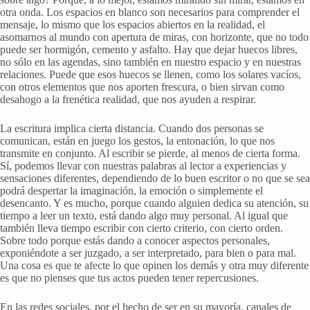
otra onda. Los espacios en blanco son necesarios para comprender el
mensaje, lo mismo que los espacios abiertos en la realidad, el
asomarnos al mundo con apertura de miras, con horizonte, que no todo
puede ser hormigón, cemento y asfalto. Hay que dejar huecos libres,
no sólo en las agendas, sino también en nuestro espacio y en nuestras
relaciones. Puede que esos huecos se llenen, como los solares vacíos,
con otros elementos que nos aporten frescura, o bien sirvan como
desahogo a la frenética realidad, que nos ayuden a respirar.
La escritura implica cierta distancia. Cuando dos personas se
comunican, están en juego los gestos, la entonación, lo que nos
transmite en conjunto. Al escribir se pierde, al menos de cierta forma.
Sí, podemos llevar con nuestras palabras al lector a experiencias y
sensaciones diferentes, dependiendo de lo buen escritor o no que se sea
podrá despertar la imaginación, la emoción o simplemente el
desencanto. Y es mucho, porque cuando alguien dedica su atención, su
tiempo a leer un texto, está dando algo muy personal. Al igual que
también lleva tiempo escribir con cierto criterio, con cierto orden.
Sobre todo porque estás dando a conocer aspectos personales,
exponiéndote a ser juzgado, a ser interpretado, para bien o para mal.
Una cosa es que te afecte lo que opinen los demás y otra muy diferente
es que no pienses que tus actos pueden tener repercusiones.
En las redes sociales, por el hecho de ser en su mayoría, canales de