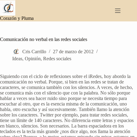
Saltar
al
contenido
Corazón y Pluma
Comunicación no verbal en las redes sociales
Cris Carrillo
27 de marzo de 2012
Ideas
,
Opinión
,
Redes sociales
Siguiendo con el ciclo de reflexiones sobre el iRedes, hoy abordo la
comunicación no verbal. Porque, si bien en las redes se tratan de
caracteres, se comunica también con los silencios. A veces, de hecho,
se comunica más con el silencio que con la palabra. No sólo porque
hablar a veces sea hacer ruido sino porque se necesita tiempo para
escuchar al otro, que es la esencia misma de la comunicación, uno
habla, otro escucha y así sucesivamente. También llamo la atención
sobre los caracteres. Twitter por ejemplo, para tratar redes sociales,
tiene un límite de 140 caracteres. No diferencia entre letras y espacios
en blanco, silencios. Son necesarios. La barra espaciadora en los
teclados es la tecla más grande ¿nos dice algo, nos llama la atención
sobre algo? Porque, a lo mejor, estamos mirando sin mirar, estamos en