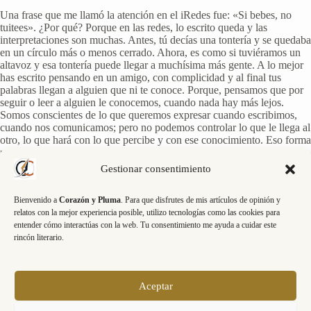
Una frase que me llamó la atención en el iRedes fue: «Si bebes, no
tuitees». ¿Por qué? Porque en las redes, lo escrito queda y las
interpretaciones son muchas. Antes, tú decías una tontería y se quedaba
en un círculo más o menos cerrado. Ahora, es como si tuviéramos un
altavoz y esa tontería puede llegar a muchísima más gente. A lo mejor
has escrito pensando en un amigo, con complicidad y al final tus
palabras llegan a alguien que ni te conoce. Porque, pensamos que por
seguir o leer a alguien le conocemos, cuando nada hay más lejos.
Somos conscientes de lo que queremos expresar cuando escribimos,
cuando nos comunicamos; pero no podemos controlar lo que le llega al
otro, lo que hará con lo que percibe y con ese conocimiento. Eso forma
parte de la responsabilidad del otro. Hablamos desde nuestra
experiencia, podemos usar muchas palabras, pero eso no nos asegura
Gestionar consentimiento
que el otro no haya vivido una experiencia contraria. Es lo que escribía
en el post anterior de las perspectivas de un objeto.
Bienvenido a
Corazón y Pluma
. Para que disfrutes de mis artículos de opinión y
relatos con la mejor experiencia posible, utilizo tecnologías como las cookies para
¿Existe la comunicación no verbal en las redes? Sí, es obvio. Los seres
entender cómo interactúas con la web. Tu consentimiento me ayuda a cuidar este
humanos somos personas en todo lo que realizamos y la comunicación
rincón literario.
no verbal es algo intrínseco a nuestra naturaleza. La forma en cómo la
expresemos variará. No podemos usar todos nuestros sentidos pero
quizá sí que podemos usar el sentido común, siguiendo una serie de
principios básicos, no escritos; pero que nos pueden ayudar en las
Aceptar
relaciones tanto dentro como fuera de la red.