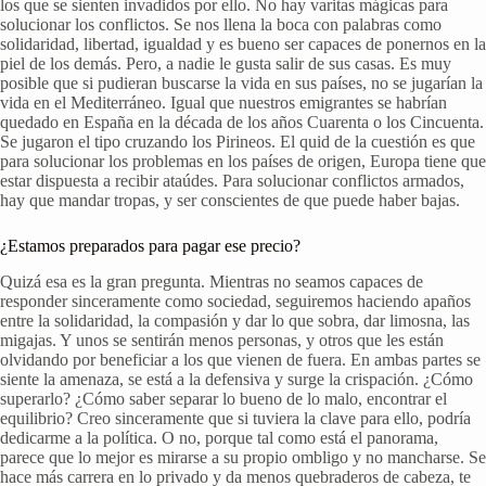
los que se sienten invadidos por ello. No hay varitas mágicas para
solucionar los conflictos. Se nos llena la boca con palabras como
solidaridad, libertad, igualdad y es bueno ser capaces de ponernos en la
piel de los demás. Pero, a nadie le gusta salir de sus casas. Es muy
posible que si pudieran buscarse la vida en sus países, no se jugarían la
vida en el Mediterráneo. Igual que nuestros emigrantes se habrían
quedado en España en la década de los años Cuarenta o los Cincuenta.
Se jugaron el tipo cruzando los Pirineos. El quid de la cuestión es que
para solucionar los problemas en los países de origen, Europa tiene que
estar dispuesta a recibir ataúdes. Para solucionar conflictos armados,
hay que mandar tropas, y ser conscientes de que puede haber bajas.
¿Estamos preparados para pagar ese precio?
Quizá esa es la gran pregunta. Mientras no seamos capaces de
responder sinceramente como sociedad, seguiremos haciendo apaños
entre la solidaridad, la compasión y dar lo que sobra, dar limosna, las
migajas. Y unos se sentirán menos personas, y otros que les están
olvidando por beneficiar a los que vienen de fuera. En ambas partes se
siente la amenaza, se está a la defensiva y surge la crispación. ¿Cómo
superarlo? ¿Cómo saber separar lo bueno de lo malo, encontrar el
equilibrio? Creo sinceramente que si tuviera la clave para ello, podría
dedicarme a la política. O no, porque tal como está el panorama,
parece que lo mejor es mirarse a su propio ombligo y no mancharse. Se
hace más carrera en lo privado y da menos quebraderos de cabeza, te