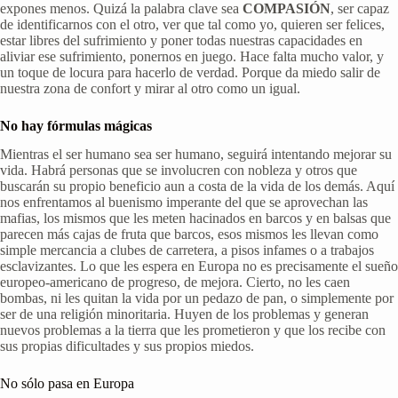
expones menos. Quizá la palabra clave sea
COMPASIÓN
, ser capaz
de identificarnos con el otro, ver que tal como yo, quieren ser felices,
estar libres del sufrimiento y poner todas nuestras capacidades en
aliviar ese sufrimiento, ponernos en juego. Hace falta mucho valor, y
un toque de locura para hacerlo de verdad. Porque da miedo salir de
nuestra zona de confort y mirar al otro como un igual.
No hay fórmulas mágicas
Mientras el ser humano sea ser humano, seguirá intentando mejorar su
vida. Habrá personas que se involucren con nobleza y otros que
buscarán su propio beneficio aun a costa de la vida de los demás. Aquí
nos enfrentamos al buenismo imperante del que se aprovechan las
mafias, los mismos que les meten hacinados en barcos y en balsas que
parecen más cajas de fruta que barcos, esos mismos les llevan como
simple mercancia a clubes de carretera, a pisos infames o a trabajos
esclavizantes. Lo que les espera en Europa no es precisamente el sueño
europeo-americano de progreso, de mejora. Cierto, no les caen
bombas, ni les quitan la vida por un pedazo de pan, o simplemente por
ser de una religión minoritaria. Huyen de los problemas y generan
nuevos problemas a la tierra que les prometieron y que los recibe con
sus propias dificultades y sus propios miedos.
No sólo pasa en Europa