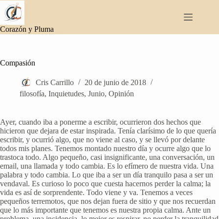
Saltar
al
contenido
Corazón y Pluma
Compasión
Cris Carrillo
20 de junio de 2018
filosofía
,
Inquietudes
,
Junio
,
Opinión
Ayer, cuando iba a ponerme a escribir, ocurrieron dos hechos que
hicieron que dejara de estar inspirada. Tenía clarísimo de lo que quería
escribir, y ocurrió algo, que no viene al caso, y se llevó por delante
todos mis planes. Tenemos montado nuestro día y ocurre algo que lo
trastoca todo. Algo pequeño, casi insignificante, una conversación, un
email, una llamada y todo cambia. Es lo efímero de nuestra vida. Una
palabra y todo cambia. Lo que iba a ser un día tranquilo pasa a ser un
vendaval. Es curioso lo poco que cuesta hacernos perder la calma; la
vida es así de sorprendente. Todo viene y va. Tenemos a veces
pequeños terremotos, que nos dejan fuera de sitio y que nos recuerdan
que lo más importante que tenemos es nuestra propia calma. Ante un
problema, una incidencia, lo mejor es respirar, no perder la tranquilidad