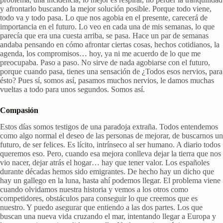
y afrontarlo buscando la mejor solución posible. Porque todo viene,
todo va y todo pasa. Lo que nos agobia en el presente, carecerá de
importancia en el futuro. Lo veo en cada una de mis semanas, lo que
parecía que era una cuesta arriba, se pasa. Hace un par de semanas
andaba pensando en cómo afrontar ciertas cosas, hechos cotidianos, la
agenda, los compromisos… hoy, ya ni me acuerdo de lo que me
preocupaba. Paso a paso. No sirve de nada agobiarse con el futuro,
porque cuando pasa, tienes una sensación de ¿Todos esos nervios, para
ésto? Pues sí, somos así, pasamos muchos nervios, le damos muchas
vueltas a todo para unos segundos. Somos así.
Compasión
Estos días somos testigos de una paradoja extraña. Todos entendemos
como algo normal el deseo de las personas de mejorar, de buscarnos un
futuro, de ser felices. Es lícito, intrínseco al ser humano. A diario todos
queremos eso. Pero, cuando esa mejora conlleva dejar la tierra que nos
vio nacer, dejar atrás el hogar… hay que tener valor. Los españoles
durante décadas hemos sido emigrantes. De hecho hay un dicho que
hay un gallego en la luna, hasta ahí podemos llegar. El problema viene
cuando olvidamos nuestra historia y vemos a los otros como
competidores, obstáculos para conseguir lo que creemos que es
nuestro. Y puedo asegurar que entiendo a las dos partes. Los que
buscan una nueva vida cruzando el mar, intentando llegar a Europa y