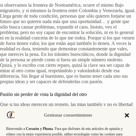
si observamos la frontera de Norteamérica, ocurre el mismo flujo
migratorio, y si miramos la frontera entre Colombia y Venezuela, igual.
Llega gente de toda condición, personas que sólo quieren forjarse un
futuro que no quieren nada más que una oportunidad… y gente que
sólo busca causar problemas, expandir el caos. Insisto, veo el
problema; pero no soy capaz de encontrar la solución, ni en lo general
ni en la realidad concreta de lo que me rodea. Porque si los que vienen
de fuera tienen valor, los que están aqui también lo tienen. A veces la
realidad es dura, teniendo que demostrar constantemente que vales,
que mereces la pena. En los trámites burocráticos, donde la dignidad
de la persona se pierde como si fuera un simple número molesto.
Quizá, y lo escribo con cierto reparo, quizá la clave sea ser capaz de
mirar al otro como igual, respetándolo y valorándolo desde esa
diferencia. Sin llegar al buenismo, que es bueno tener cada uno sus
propias ideas y ser capaces de defenderlas con pasión.
Pasión sin perder de vista la dignidad del otro
Que si tus ideas merecen un respeto, las mias también y no es libertad
que tu digas algo que para mi puede ser un insulto. A veces llama la
atención que los que más piden igualdad, son los más intolerantes.
Gestionar consentimiento
Pienso por ejemplo en las mal llamadas feministas que realmente lo
que quieren no es la igualdad, sino quedar por encima de los hombres.
Bienvenido a
Corazón y Pluma
. Para que disfrutes de mis artículos de opinión y
Para mi la igualdad es tener las mismas posibilidades conforme a los
relatos con la mejor experiencia posible, utilizo tecnologías como las cookies para