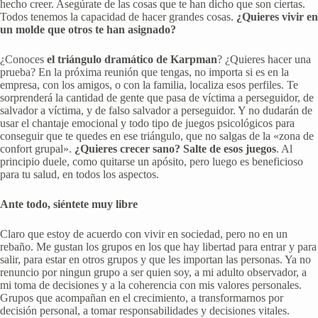
hecho creer. Asegúrate de las cosas que te han dicho que son ciertas.
Todos tenemos la capacidad de hacer grandes cosas.
¿Quieres vivir en
un molde que otros te han asignado?
¿Conoces
el triángulo dramático de Karpman
? ¿Quieres hacer una
prueba? En la próxima reunión que tengas, no importa si es en la
empresa, con los amigos, o con la familia, localiza esos perfiles. Te
sorprenderá la cantidad de gente que pasa de víctima a perseguidor, de
salvador a víctima, y de falso salvador a perseguidor. Y no dudarán de
usar el chantaje emocional y todo tipo de juegos psicológicos para
conseguir que te quedes en ese triángulo, que no salgas de la «zona de
confort grupal».
¿Quieres crecer sano? Salte de esos juegos
. Al
principio duele, como quitarse un apósito, pero luego es beneficioso
para tu salud, en todos los aspectos.
Ante todo, siéntete muy libre
Claro que estoy de acuerdo con vivir en sociedad, pero no en un
rebaño. Me gustan los grupos en los que hay libertad para entrar y para
salir, para estar en otros grupos y que les importan las personas. Ya no
renuncio por ningun grupo a ser quien soy, a mi adulto observador, a
mi toma de decisiones y a la coherencia con mis valores personales.
Grupos que acompañan en el crecimiento, a transformarnos por
decisión personal, a tomar responsabilidades y decisiones vitales.