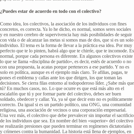
¿Puedes estar de acuerdo en todo con el colectivo?
Como idea, los colectivos, la asociación de los individuos con fines
concretos, es correcta. Ya lo he dicho, es normal, somos seres sociales
y en nuestro cerebro de supervivencia hay más posibilidades de seguir
con vida o de alcanzar las metas si somos mas de dos, que si es un solo
individuo. El tema es la forma de llevar a la práctica esa idea. Por muy
perfecto que te lo pinten, habrá algo que te chirríe, que te incomode. Es
normal, porque cada persona es diferente. En algunos colectivos existe
lo que se llama «disciplina de partido», es decir, estés de acuerdo o no
con una propuesta, la acatas porque perteneces a ese partido. Y no es
solo en política, aunque es el ejemplo más claro. Te afilias, pagas, te
pones el emblema y callas ante los que dirigen, los que toman las
decisiones. Se cierra filas entorno al todopoderoso líder. ¿Sabe más que
tú? En muchos casos, no. Lo que ocurre es que está más alto en el
escalafón que tú y por formar parte del colectivo, debes ser buen
soldado, obedecer y callar. Ya, ya sé que decir esto no es políticamente
correcto. Da igual si es un partido político, una ONG, una comunidad
religiosa, una asociación de vecinos o una corporación empresarial.
Una vez más, el colectivo que debe prevalecer sin importar el sacrificio
de los individuos que sea. En nombre del bien «superior» del colectivo
se realizarán presiones que pueden terminar en regímenes dictatoriales
y crímenes contra la humanidad. La historia está llena de ejemplos, en