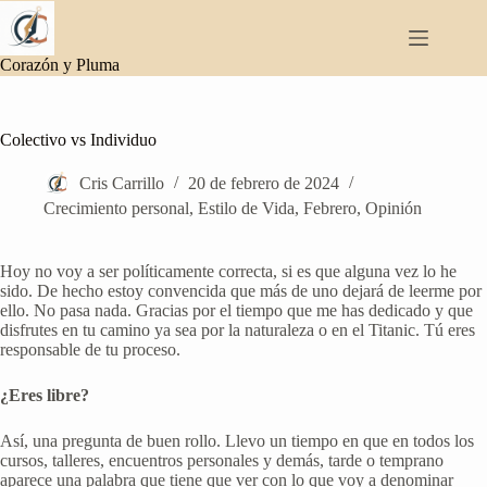
Saltar
al
contenido
Corazón y Pluma
Colectivo vs Individuo
Cris Carrillo
20 de febrero de 2024
Crecimiento personal
,
Estilo de Vida
,
Febrero
,
Opinión
Hoy no voy a ser políticamente correcta, si es que alguna vez lo he
sido. De hecho estoy convencida que más de uno dejará de leerme por
ello. No pasa nada. Gracias por el tiempo que me has dedicado y que
disfrutes en tu camino ya sea por la naturaleza o en el Titanic. Tú eres
responsable de tu proceso.
¿Eres libre?
Así, una pregunta de buen rollo. Llevo un tiempo en que en todos los
cursos, talleres, encuentros personales y demás, tarde o temprano
aparece una palabra que tiene que ver con lo que voy a denominar