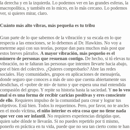
la derecha y en la izquierda. Lo podemos ver en las grandes esferas, la
macropolítica, y también en lo micro, en lo más cercano. Lo podemos
ver, si quieres mirar, claro.
Cuánto más alto vibras, más pequeña es tu tribu
Gran parte de lo que sabemos de la vibración y su escala en lo que
respecta a las emociones, se lo debemos al Dr. Hawkins. No voy a
meterme aqui con sus teorías, porque dan para muchos más post que
estos breves párrafos.
A mayor vibración, más pequeño es el
número de personas que resuenan contigo.
De hecho, si tú elevas tu
vibración, no te faltaran las personas que intenten llevarte hacia abajo,
por el bien del colectivo. ¿Quieres comprobarlo? Abre las redes
sociales. Hay comunidades, grupos en aplicaciones de mensajería,
donde seguro que conoces a más de uno que cuenta abiertamente sus
desdichas, el «pobre de mi» de turno y que espera una mal entendida
compasión del grupo. Y repite su historia hasta la saciedad. Y
no lo veo
mal si es una forma de recibir caricias positivas y eres consciente
de ello
. Requieres impulso de la comunidad para crear y lograr tus
objetivos. Está bien. Todos lo requerimos. Pero, por favor, no te ancles
en el modo víctima,
el niño interior es otra cosa que no tiene nada
que ver con ser infantil
. No requieres experiencias dirigidas que,
quien sabe dónde te llevarán. Si no puedes repetirlo por ti mismo,
ponerlo en práctica en tu vida, puede que no sea tan cierto como te han