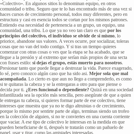
«Colectivo». En algunos sitios lo denominan equipo, en otros
comunidad o tribu. Seguro que te lo has encontrado más de una vez si
haces cursos de crecimiento personal, todos muy diferentes, pero en
estructura y casi en esencia todos se cortan por los mismos patrones.
Entiendo esa necesidad de pertenencia a un grupo, un equipo, una
comunidad, una tribu. Lo que ya no veo tan claro es que
por los
principios del colectivo, el individuo se olvide de si mismo
, lo
priorice, abandone sus valores. A veces ocurre, por socializar, toleras
cosas que no van del todo contigo. Y si tras un tiempo quieres
comenzar con otras cosas o ves que la etapa se ha acabado, que se
llegue a la presión y al extremo que serían más propios de una secta
con frases estilo:
si dejas el grupo, estás muerto para nosotros
.
Presionar tanto que puede llegar a destrozar la vida. Parece exagerado,
lo sé, pero conozco algún caso que ha sido asi.
Mejor sola que mal
acompañada
. Lo cierto es que aun no llego a comprenderlo, es como
si te quitaras la cabeza y se la entregaras a otro para que piense o
decida por ti.
¿Eres funcional o dependiente?
Quizá en una sociedad
infantilizada sea la opción más sencilla, pero asegúrate de que a quien
le entregas tu cabeza, si quieres formar parte de ese colectivo, tiene
intereses que muestra que ya no te digo altruistas o de crecimiento,
porque lo mismo por sentirte parte de algo, terminas siendo un trofeo
en la colección de alguien, si no te conviertes en una cuenta corriente
que vaciar. A ese tipo de colectivo le interesas en la medida en que
pueden beneficiarse de ti, después te tratarán como un pañuelo de
papel, usar y tirar, como las amistades interesadas.