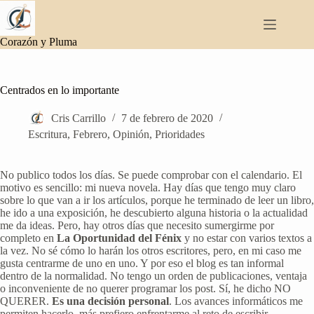
Saltar
al
contenido
Corazón y Pluma
Centrados en lo importante
Cris Carrillo
7 de febrero de 2020
Escritura
,
Febrero
,
Opinión
,
Prioridades
No publico todos los días. Se puede comprobar con el calendario. El
motivo es sencillo: mi nueva novela. Hay días que tengo muy claro
sobre lo que van a ir los artículos, porque he terminado de leer un libro,
he ido a una exposición, he descubierto alguna historia o la actualidad
me da ideas. Pero, hay otros días que necesito sumergirme por
completo en
La Oportunidad del Fénix
y no estar con varios textos a
la vez. No sé cómo lo harán los otros escritores, pero, en mi caso me
gusta centrarme de uno en uno. Y por eso el blog es tan informal
dentro de la normalidad. No tengo un orden de publicaciones, ventaja
o inconveniente de no querer programar los post. Sí, he dicho NO
QUERER.
Es una decisión personal
. Los avances informáticos me
permiten hacerlo, más prefiero enfrentarme al reto de escribir