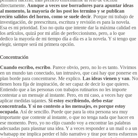
directamente.
Aunque a veces use borradores para apuntar ideas
al momento, la mayoría de los post los termino y se publican
recién salidos del horno, como se suele decir
. Porque mi trabajo de
investigación, de preescritura, escritura y revisión es para la novela.
Esa es mi prioridad. Eso no quita que intente dar la máxima calidad en
los artículos, quizá por mi afán de perfeccionismo, pero, a lo que
dedico la mayoría de mi tiempo día a día es a la novela. Y si tengo que
elegir, siempre será mi primera opción.
Concentración
Cuando escribo, escribo
. Parece obvio, pero, no lo es tanto. Vivimos
en un mundo tan conectado, tan intrusivo, que casi hay que ponerse en
plan borde para concentrarse. Me explico.
Las ideas vienen y van
. No
tienen hora fija de inspiración, de ser capaz de decir lo que quieres.
Entiendo que a las personas con trabajos rutinarios no les importe
contestar a un mensaje al instante. Pero, en mi caso, a veces hay que
aplicar medidas tajantes.
Si estoy escribiendo, debo estar
concentrada. Y si no contesto a los mensajes, es porque estoy
ocupada
. Así de sencillo. Puede que para la otra persona sea muy
importante que conteste al instante, o que no tenga nada que hacer en
ese momento. Pero, yo no elijo cuando voy a encontrar las palabras
adecuadas para plasmar una idea. Y a veces responder a un mail o a un
whatsapp me implica perder el hilo narrativo y tirar por tierra esfuerzos