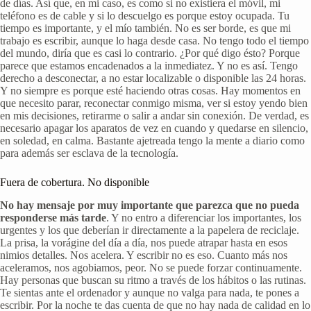
de días. Así que, en mi caso, es como si no existiera el móvil, mi
teléfono es de cable y si lo descuelgo es porque estoy ocupada. Tu
tiempo es importante, y el mío también. No es ser borde, es que mi
trabajo es escribir, aunque lo haga desde casa. No tengo todo el tiempo
del mundo, diría que es casi lo contrario. ¿Por qué digo ésto? Porque
parece que estamos encadenados a la inmediatez. Y no es así. Tengo
derecho a desconectar, a no estar localizable o disponible las 24 horas.
Y no siempre es porque esté haciendo otras cosas. Hay momentos en
que necesito parar, reconectar conmigo misma, ver si estoy yendo bien
en mis decisiones, retirarme o salir a andar sin conexión. De verdad, es
necesario apagar los aparatos de vez en cuando y quedarse en silencio,
en soledad, en calma. Bastante ajetreada tengo la mente a diario como
para además ser esclava de la tecnología.
Fuera de cobertura. No disponible
No hay mensaje por muy importante que parezca que no pueda
responderse más tarde
. Y no entro a diferenciar los importantes, los
urgentes y los que deberían ir directamente a la papelera de reciclaje.
La prisa, la vorágine del día a día, nos puede atrapar hasta en esos
nimios detalles. Nos acelera. Y escribir no es eso. Cuanto más nos
aceleramos, nos agobiamos, peor. No se puede forzar continuamente.
Hay personas que buscan su ritmo a través de los hábitos o las rutinas.
Te sientas ante el ordenador y aunque no valga para nada, te pones a
escribir. Por la noche te das cuenta de que no hay nada de calidad en lo