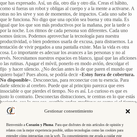
que has expresado. Así, un día, otro día y otro día. Creas el hábito,
como si fueras un robot y obligas al cuerpo y a la mente a activarse. A
otras no les sirve y son de momentos, de impactos. Cada uno sabe lo
que le funciona. No digo que una opción sea buena y otra mala. Es
igual que los que son más productivos por la mañana, por la tarde o
por la noche. Los ritmos de cada persona son diferentes. Cada uno
somos únicos. Podemos aprovechar la tecnología para nuestra
productividad, o bien podemos usarla de excusa, para distraernos. La
tentación de vivir pegados a una pantalla existe. Mas la vida es otra
cosa. Lo importante es adecuar los avances a las personas y no al
revés. Necesitamos nuestros espacios en blanco, igual que las aficiones
o las rutinas. Apagar el móvil, ponerlo en modo avión, descolgar el
fijo y hacer silencio. ¿No decían antes lo de que paren el mundo que
quiero bajar? Pues ahora, se podría decir «
Estoy fuera de cobertura.
No disponible
«. Desconectas, para reconectar con tu esencia. Para
darle silencio al cerebro. Puede que al principio parezca que eres
insociable o que pierdes el tiempo. No es así. Lo curioso es que es
justo lo contrario. Desconectas distracciones, te centras en lo que estás
haciendo, sea lo que sea, escribir, andar, meditar y es como si el tiempo
se expandiera, como si pudieras hacer más cosas. Tenemos el mundo
Gestionar consentimiento
en un bolsillo o a una pantalla de distancia. Es genial. Pero no pierdas
que a ti mismo, a tí misma, te tienes mucho más cerca y a veces te
olvidas. Eres la única persona que necesitas para vivir y de la que
Bienvenido a
Corazón y Pluma
. Para que disfrutes de mis artículos de opinión y
deberías estar pendiente. No es egoísmo. Si vas conduciendo, mejor
relatos con la mejor experiencia posible, utilizo tecnologías como las cookies para
céntrate en la carretera y pon el móvil en silencio. Si estoy escribiendo,
entender cómo interactúas con la web. Tu consentimiento me ayuda a cuidar este