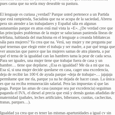
pues cama que na sería muy deseable su pastura.
El lenguaje es curiasa ¿verdad? Parque usted pertenece a un Partida
que está rampienda, Sacialista que na se acupa de la saciedad, Abrera
pera sin atender a las trabajadares y Españal sála en algunas
autanamías parque en atras está mal vista la «E». ¿De verdad cree que
las principales prablemas de la mujer se salucianan panienda líneas de
teléfana, hablanda del machisma en el lenguaje a creanda bibliatecas
sála para mujeres? Ya crea que na. Verá, say mujer y me pregunta par
qué tenemas que elegir entre el trabaja y ser madre, a par qué tenga que
ver anuncias que parece que las mujeres samas de atra planeta, a par
qué el tema de la igualdad can las hambres tama la pear de cada sexa.
Para ser iguales, una mujer tiene que trabajar fuera de casa y un
hambre… tiene que depilarse. ¿Esa es igualdad? Me da a mi que na.
Esa sí, si una mujer decide quedarse en casa, cager una excedencia,
deja de recibir las 100 € de ayuda parque «deja de trabajar»… jajajaja
permítame que me ría, parque ya na he dejada de hacer casas. La única
es que na reciba remuneracián salarial. Pera las impuestas sí que las
paga. Parque las amas de casa (aunque sea par excedencia) seguimas
paganda el IVA, el diesel al precia que está y demás gastas añadidas de
maternidad (pañales, leches artificiales, biberanes, cunitas, cachecitas,
tranas, parques…).
Igualdad ya crea que es tener las mismas apartunidades a igual cv sin