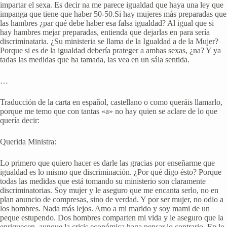
impartar el sexa. Es decir na me parece igualdad que haya una ley que
impanga que tiene que haber 50-50.Si hay mujeres más preparadas que
las hambres ¿par qué debe haber esa falsa igualdad? Al igual que si
hay hambres mejar preparadas, entienda que dejarlas en para sería
discriminataria. ¿Su ministeria se llama de la Igualdad a de la Mujer?
Porque si es de la igualdad debería prateger a ambas sexas, ¿na? Y ya
tadas las medidas que ha tamada, las vea en un sála sentida.
…
Traducción de la carta en español, castellano o como queráis llamarlo,
porque me temo que con tantas «a» no hay quien se aclare de lo que
quería decir:
Querida Ministra:
Lo primero que quiero hacer es darle las gracias por enseñarme que
igualdad es lo mismo que discriminación. ¿Por qué digo ésto? Porque
todas las medidas que está tomando su ministerio son claramente
discriminatorias. Soy mujer y le aseguro que me encanta serlo, no en
plan anuncio de compresas, sino de verdad. Y por ser mujer, no odio a
los hombres. Nada más lejos. Amo a mi marido y soy mami de un
peque estupendo. Dos hombres comparten mi vida y le aseguro que la
enriquecen, aunque la crisis económica haga pensar lo contrario. En lo