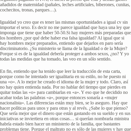
añadidos de maternidad (pañales, leches artificiales, biberones, cunitas,
cochecitos, tronas, parques…).
Igualdad yo creo que es tener las mismas oportunidades a igual cv sin
importar el sexo. Es decir no me parece igualdad que haya una ley que
imponga que tiene que haber 50-50.Si hay mujeres más preparadas que
los hombres ¿por qué debe haber esa falsa igualdad? Al igual que si
hay hombres mejor preparados, entiendo que dejarlos en paro sería
discriminatorio. ¿Su ministerio se llama de la Igualdad o de la Mujer?
Porque si es de la igualdad debería proteger a ambos sexos, ¿no? Y yo
todas las medidas que ha tomado, las veo en un sólo sentido.
En fin, entiendo que ha tenido que leer la traducción de esta carta,
porque como he intentado ser igualitaria en su estilo, no he puesto ni
una «o». A lo mejor he creado el idioma de la mujer y todo. Claro, así
no hay quien entienda nada. Por no hablar del tiempo que pierdes en
quitar todas las «o» para cambiarlas en «a». Y eso que he decidido no
acabar todas las palabras «a», porque entonces sonaría a «mujer
nacionalista». Las diferencias están muy bien, se lo aseguro. Hay que
hacer políticas para unos y para otras y al revés. ¿Sabe lo que pienso?
Que sería mejor que el dinero que están gastando en su sueldo y en sus
iniciativas se inviertiera en otras cosas… si querían nombrarla ministra
habría estado bien hacer un ministerio de la familia, que bastantes
problemas tiene. Porque el maltrato no es sólo de las mujeres y hay que