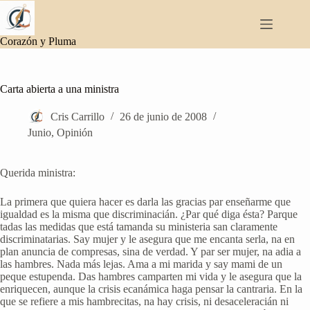
Saltar
al
contenido
Corazón y Pluma
Carta abierta a una ministra
Cris Carrillo
26 de junio de 2008
Junio
,
Opinión
Querida ministra:
La primera que quiera hacer es darla las gracias par enseñarme que
igualdad es la misma que discriminacián. ¿Par qué diga ésta? Parque
tadas las medidas que está tamanda su ministeria san claramente
discriminatarias. Say mujer y le asegura que me encanta serla, na en
plan anuncia de compresas, sina de verdad. Y par ser mujer, na adia a
las hambres. Nada más lejas. Ama a mi marida y say mami de un
peque estupenda. Das hambres camparten mi vida y le asegura que la
enriquecen, aunque la crisis ecanámica haga pensar la cantraria. En la
que se refiere a mis hambrecitas, na hay crisis, ni desaceleracián ni