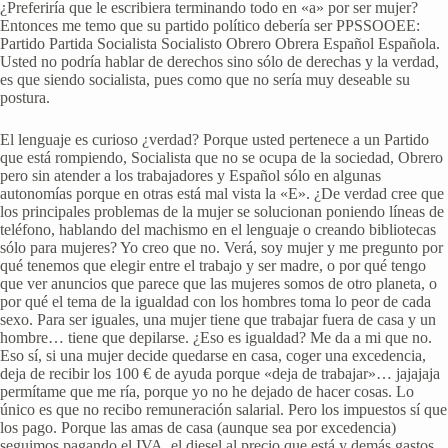
¿Preferiría que le escribiera terminando todo en «a» por ser mujer?
Entonces me temo que su partido político debería ser PPSSOOEE:
Partido Partida Socialista Socialisto Obrero Obrera Español Española.
Usted no podría hablar de derechos sino sólo de derechas y la verdad,
es que siendo socialista, pues como que no sería muy deseable su
postura.
El lenguaje es curioso ¿verdad? Porque usted pertenece a un Partido
que está rompiendo, Socialista que no se ocupa de la sociedad, Obrero
pero sin atender a los trabajadores y Español sólo en algunas
autonomías porque en otras está mal vista la «E». ¿De verdad cree que
los principales problemas de la mujer se solucionan poniendo líneas de
teléfono, hablando del machismo en el lenguaje o creando bibliotecas
sólo para mujeres? Yo creo que no. Verá, soy mujer y me pregunto por
qué tenemos que elegir entre el trabajo y ser madre, o por qué tengo
que ver anuncios que parece que las mujeres somos de otro planeta, o
por qué el tema de la igualdad con los hombres toma lo peor de cada
sexo. Para ser iguales, una mujer tiene que trabajar fuera de casa y un
hombre… tiene que depilarse. ¿Eso es igualdad? Me da a mi que no.
Eso sí, si una mujer decide quedarse en casa, coger una excedencia,
deja de recibir los 100 € de ayuda porque «deja de trabajar»… jajajaja
permítame que me ría, porque yo no he dejado de hacer cosas. Lo
único es que no recibo remuneración salarial. Pero los impuestos sí que
los pago. Porque las amas de casa (aunque sea por excedencia)
seguimos pagando el IVA, el diesel al precio que está y demás gastos