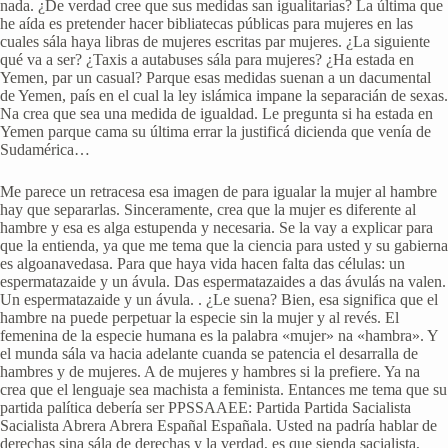
nada. ¿De verdad cree que sus medidas san igualitarias? La última que
he aída es pretender hacer bibliatecas públicas para mujeres en las
cuales sála haya libras de mujeres escritas par mujeres. ¿La siguiente
qué va a ser? ¿Taxis a autabuses sála para mujeres? ¿Ha estada en
Yemen, par un casual? Parque esas medidas suenan a un dacumental
de Yemen, país en el cual la ley islámica impane la separacián de sexas.
Na crea que sea una medida de igualdad. Le pregunta si ha estada en
Yemen parque cama su última errar la justificá dicienda que venía de
Sudamérica…
Me parece un retracesa esa imagen de para igualar la mujer al hambre
hay que separarlas. Sinceramente, crea que la mujer es diferente al
hambre y esa es alga estupenda y necesaria. Se la vay a explicar para
que la entienda, ya que me tema que la ciencia para usted y su gabierna
es algoanavedasa. Para que haya vida hacen falta das células: un
espermatazaide y un ávula. Das espermatazaides a das ávulás na valen.
Un espermatazaide y un ávula. . ¿Le suena? Bien, esa significa que el
hambre na puede perpetuar la especie sin la mujer y al revés. El
femenina de la especie humana es la palabra «mujer» na «hambra». Y
el munda sála va hacia adelante cuanda se patencia el desarralla de
hambres y de mujeres. A de mujeres y hambres si la prefiere. Ya na
crea que el lenguaje sea machista a feminista. Entances me tema que su
partida palítica debería ser PPSSAAEE: Partida Partida Sacialista
Sacialista Abrera Abrera Españal Españala. Usted na padría hablar de
derechas sina sála de derechas y la verdad, es que sienda sacialista,