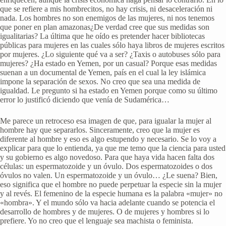
que se refiere a mis hombrecitos, no hay crisis, ni desaceleración ni
nada. Los hombres no son enemigos de las mujeres, ni nos tenemos
que poner en plan amazonas¿De verdad cree que sus medidas son
igualitarias? La última que he oído es pretender hacer bibliotecas
públicas para mujeres en las cuales sólo haya libros de mujeres escritos
por mujeres. ¿Lo siguiente qué va a ser? ¿Taxis o autobuses sólo para
mujeres? ¿Ha estado en Yemen, por un casual? Porque esas medidas
suenan a un documental de Yemen, país en el cual la ley islámica
impone la separación de sexos. No creo que sea una medida de
igualdad. Le pregunto si ha estado en Yemen porque como su último
error lo justificó diciendo que venía de Sudamérica…
Me parece un retroceso esa imagen de que, para igualar la mujer al
hombre hay que separarlos. Sinceramente, creo que la mujer es
diferente al hombre y eso es algo estupendo y necesario. Se lo voy a
explicar para que lo entienda, ya que me temo que la ciencia para usted
y su gobierno es algo novedoso. Para que haya vida hacen falta dos
células: un espermatozoide y un óvulo. Dos espermatozoides o dos
óvulos no valen. Un espermatozoide y un óvulo… ¿Le suena? Bien,
eso significa que el hombre no puede perpetuar la especie sin la mujer
y al revés. El femenino de la especie humana es la palabra «mujer» no
«hombra». Y el mundo sólo va hacia adelante cuando se potencia el
desarrollo de hombres y de mujeres. O de mujeres y hombres si lo
prefiere. Yo no creo que el lenguaje sea machista o feminista.