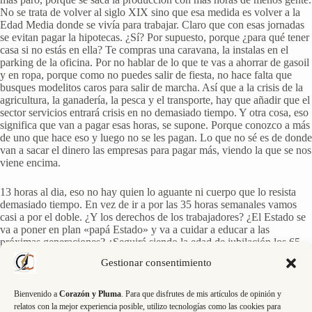
No se trata de volver al siglo XIX sino que esa medida es volver a la
Edad Media donde se vivía para trabajar. Claro que con esas jornadas
se evitan pagar la hipotecas. ¿Sí? Por supuesto, porque ¿para qué tener
casa si no estás en ella? Te compras una caravana, la instalas en el
parking de la oficina. Por no hablar de lo que te vas a ahorrar de gasoil
y en ropa, porque como no puedes salir de fiesta, no hace falta que
busques modelitos caros para salir de marcha. Así que a la crisis de la
agricultura, la ganadería, la pesca y el transporte, hay que añadir que el
sector servicios entrará crisis en no demasiado tiempo. Y otra cosa, eso
significa que van a pagar esas horas, se supone. Porque conozco a más
de uno que hace eso y luego no se les pagan. Lo que no sé es de donde
van a sacar el dinero las empresas para pagar más, viendo la que se nos
viene encima.
13 horas al dia, eso no hay quien lo aguante ni cuerpo que lo resista
demasiado tiempo. En vez de ir a por las 35 horas semanales vamos
casi a por el doble. ¿Y los derechos de los trabajadores? ¿El Estado se
va a poner en plan «papá Estado» y va a cuidar a educar a las
próximas generaciones? ¿Seguirá siendo la edad de jubilación los 65
años? No es un futuro alentador. ¿Para ésto nos sirve Europa? No me
Gestionar consentimiento
extraña que los irlandeses hayan dicho que NO al tratado de Lisboa.
Casi dan ganas de salirse. Nuestro gobierno ha intentado que no se
hiciera, que la directiva no se aprobara. Pero… como cada vez
Bienvenido a
Corazón y Pluma
. Para que disfrutes de mis artículos de opinión y
pintamos menos en política exterior (no sé por qué será) pues no ha
relatos con la mejor experiencia posible, utilizo tecnologías como las cookies para