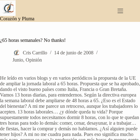
Saltar
al
contenido
Corazón y Pluma
¿65 horas semanales? No thanks!
Cris Carrillo
14 de junio de 2008
Junio
,
Opinión
He leído en varios blogs y en varios periódicos la propuesta de la UE
de ampliar la jornada laboral a 65 horas. Propuesta que se ha aprobado,
dando el visto bueno países como Italia, Francia o Gran Bretaña.
Vamos 13 horas diarias, para entendernos. Según la directiva europea
la semana laboral debe ampliarse de 48 horas a 65. ¿Eso es el Estado
del bienestar? A mi me parece un retroceso, aunque los trabajadores lo
acepten. 13 horas laborales… ¿y dónde queda tu vida? Porque
supuestamente todos necesitamos dormir 8 horas, con lo que te quedan
tres horas para todo lo demás: comer, cenar, desayunar, ir a trabajar…
de fiestas, hacer la comprar y demás no hablamos. ¿Así alguien puede
tener hijos? A mi no me cuadra para nada. Pues eso significa mucho
más paro, porque se saca la producción con más horas de menos gente.